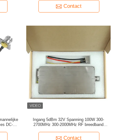
Contact
mannelijke
Ingang 5dBm 32V Spanning 100W 300-
ies DC‐18
2700MHz 300-2000MHz RF breedband
mer en
eindversterker
Contact