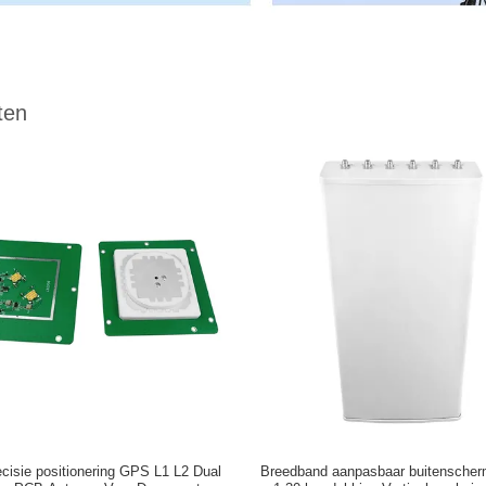
ten
cisie positionering GPS L1 L2 Dual
Breedband aanpasbaar buitenscher