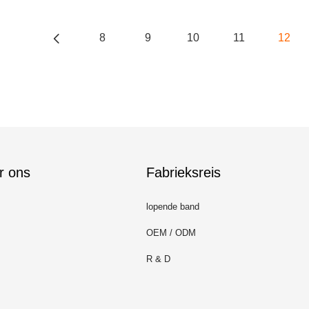
8
9
10
11
12
r ons
Fabrieksreis
lopende band
OEM / ODM
R & D