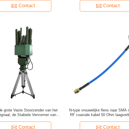
Contact
Contact
e grote Vaste Stoorzender van het
N-type vrouwelijke flens naar SMA 
gnaal, de Stabiele Vervormer van de
RF coaxiale kabel 50 Ohm laagverl
Hommelfrequentie
GHz voor drone-signaalverwar
draadloze communicatie
Contact
Contact