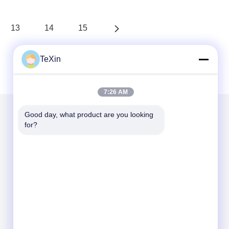
13
14
15
TeXin
7:26 AM
Good day, what product are you looking 
for?
Mail ons