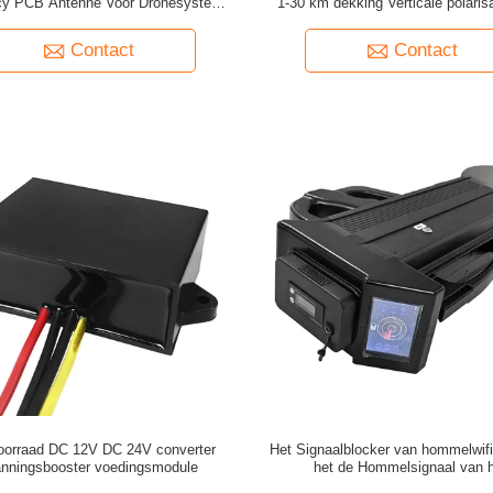
cy PCB Antenne Voor Dronesysteem
1-30 km dekking Verticale polarisa
GPS jammer
draadloze transmissiekommuni
Contact
Contact
oorraad DC 12V DC 24V converter
Het Signaalblocker van hommelwifi
nningsbooster voedingsmodule
het de Hommelsignaal van 
elektriciteitsbedrijf de Vervormer 