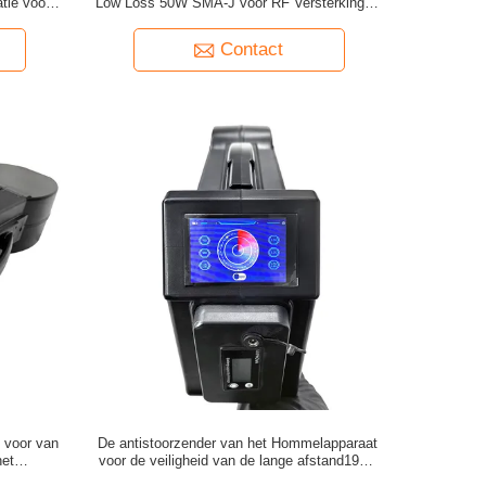
tie voor
Low Loss 50W SMA-J voor RF Versterking &
catie
Signal Management Product
Contact
 voor van
De antistoorzender van het Hommelapparaat
het
voor de veiligheid van de lange afstand190w
2.4G 5.8G
Lucht