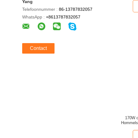
Yang
Telefoonnummer :
86-13787832057
WhatsApp :
+8613787832057
Contact
170W d
Hommelsi