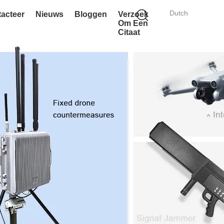
Dutch
acteer
Nieuws
Bloggen
Verzoek
Om Een
Citaat