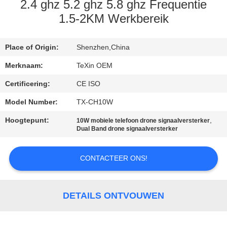
CONTACTEER
2.4 ghz 5.2 ghz 5.8 ghz Frequentie
ONS
1.5-2KM Werkbereik
NIEUWS
Place of Origin:
Shenzhen,China
Merknaam:
TeXin OEM
BLOGGEN
Certificering:
CE ISO
Model Number:
TX-CH10W
VERZOEK
Hoogtepunt:
,
10W mobiele telefoon drone signaalversterker
OM EEN
Dual Band drone signaalversterker
CITAAT
CONTACTEER ONS!
SITEMAP
DETAILS ONTVOUWEN
PRIVACY