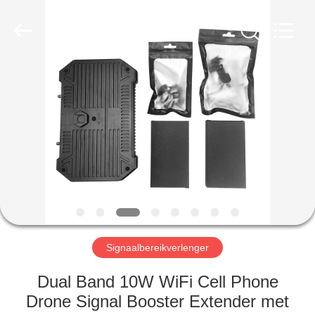
2026
Amplifier
module.
All
Rights
Reserved.
HUIS
PRODUCTEN
ONGEVEER
ONS
FABRIEKSREIS
Signaalbereikverlenger
KWALITEITSCONTROLE
Dual Band 10W WiFi Cell Phone
Drone Signal Booster Extender met