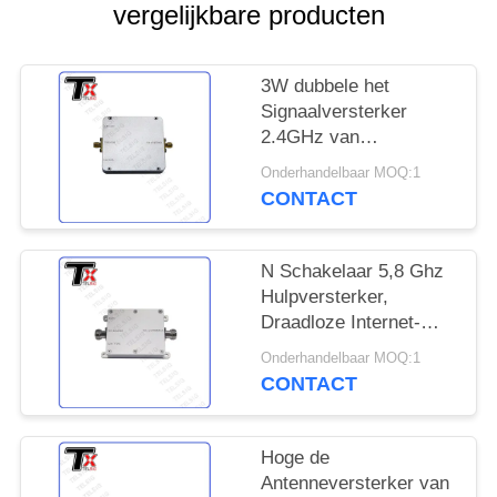
POLICY
vergelijkbare producten
3W dubbele het
Signaalversterker
2.4GHz van
Bandwifi/5.8GHz-
Onderhandelbaar MOQ:1
Frequentie voor Smart
CONTACT
Homesysteem
N Schakelaar 5,8 Ghz
Hulpversterker,
Draadloze Internet-
Versterker Met geringe
Onderhandelbaar MOQ:1
geluidssterkte
CONTACT
Hoge de
Antenneversterker van