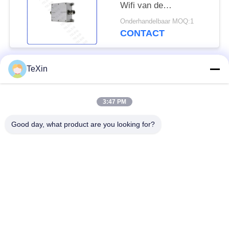
Wifi van de
Hittedissipatie, 0.27Kg-
Onderhandelbaar MOQ:1
het Signaalversterker
CONTACT
van de Celtelefoon
TeXin
populaire categorieën
Alle
3:47 PM
Signal Jammer-
Drone-jammermodule
module
Good day, what product are you looking for?
FPV-jammermodule
rf-machtsversterker
Unidirectionele
Breedbandmachtsversterker
versterker
Drone-