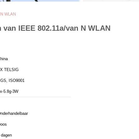
an N WLAN
em van IEEE 802.11a/van N WLAN
hina
X TELSIG
GS, ISO9001
x-5.8g-3W
nderhandelbaar
oos
 dagen