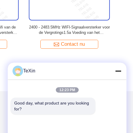
putwifi, Geen
Draadloze de Waaierversterker van
3W dubbel
uchtwifi
Camera'swifi, Aluminium Shell Portable Wifi
Bandwi
Amplifier
Contact nu
TeXin
12:23 PM
Good day, what product are you looking 
for?
Mail ons