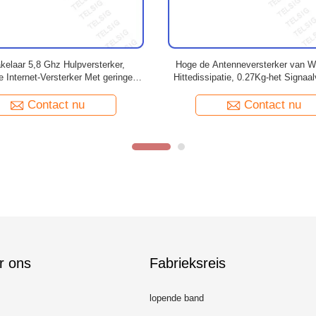
het Signaalversterker van 2.4G 10W
6V - 18V de Hulpversterker van in
rmelde SGS van de Repeater Hoge
Versterker van Software Openl
Prestaties/ISO9001
Contact nu
Contact nu
r ons
Fabrieksreis
lopende band