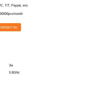
L/C, T/T, Paypal, enz.
00000pcs/month
ontact nu
3w
5.8GHz