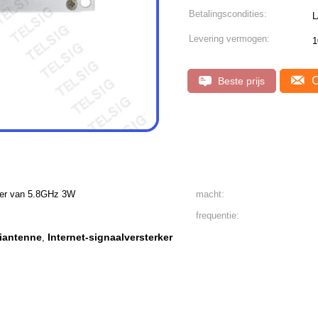
Betalingscondities:
Levering vermogen:
1
C
Beste prijs
ger van 5.8GHz 3W
macht:
frequentie:
fiantenne
Internet-signaalversterker
,