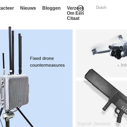
Dutch
acteer
Nieuws
Bloggen
Verzoek
Om Een
Citaat