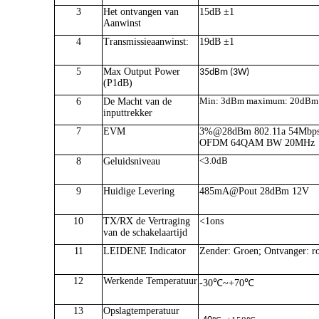
3
Het ontvangen van
15
dB
±
1
Aanwinst
4
Transmissieaanwinst:
19
dB
±
1
5
Max Output Power
35dBm (3W)
(P1dB)
6
De Macht van de
Min: 3dBm maximum: 20dBm
inputtrekker
7
EVM
3%@28dBm 802.11a 54Mbp
OFDM 64QAM BW 20MHz
8
Geluidsniveau
<
3.0dB
9
Huidige Levering
485mA@Pout 28dBm 12V
10
TX/RX de Vertraging
<
1ons
van de schakelaartijd
11
LEIDENE Indicator
Zender: Groen; Ontvanger: r
12
Werkende
Temperatuur
-30℃~+70℃
13
Opslag
temperatuur