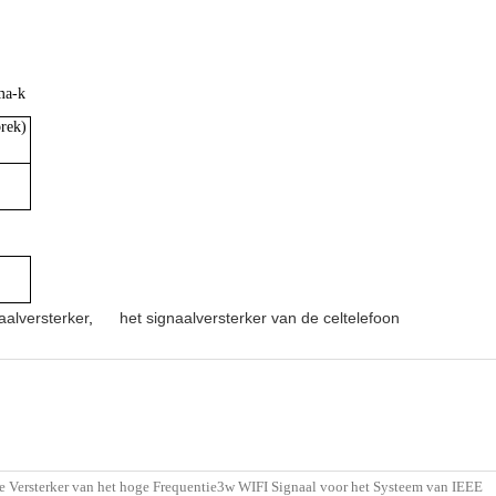
ma-k
rek)
aalversterker
,
het signaalversterker van de celtelefoon