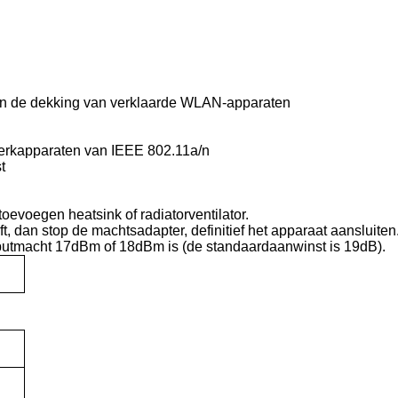
 en de dekking van verklaarde WLAN-apparaten
erkapparaten van IEEE 802.11a/n
t
toevoegen heatsink of radiatorventilator.
 dan stop de machtsadapter, definitief het apparaat aansluiten
putmacht 17dBm of 18dBm is (de standaardaanwinst is 19dB).