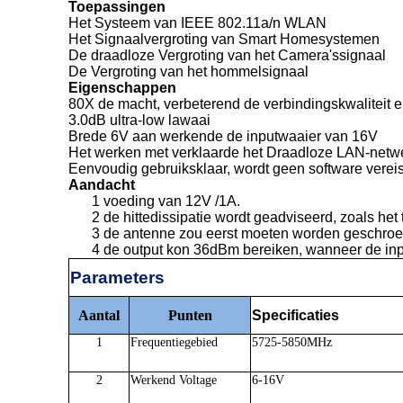
Toepassingen
Het Systeem van IEEE 802.11a/n WLAN
Het Signaalvergroting van Smart Homesystemen
De draadloze Vergroting van het Camera'ssignaal
De Vergroting van het hommelsignaal
Eigenschappen
80X de macht, verbeterend de verbindingskwaliteit
3.0dB ultra-low lawaai
Brede 6V aan werkende de inputwaaier van 16V
Het werken met verklaarde het Draadloze LAN-netw
Eenvoudig gebruiksklaar, wordt geen software vereis
Aandacht
1 voeding van 12V /1A.
2 de hittedissipatie wordt geadviseerd, zoals het 
3 de antenne zou eerst moeten worden geschroeft,
4 de output kon 36dBm bereiken, wanneer de in
Parameters
Aantal
Punten
Specificaties
1
Frequentiegebied
5725-5850MHz
2
Werkend Voltage
6-16V