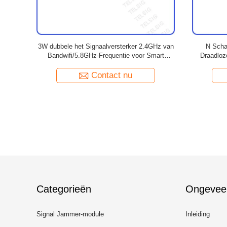
rsterker voor
van de het Signaalversterker de Hulpsma van
van de 
van het
5W 37dBm WIFI van de de Schakelaar Sterke
WIFI Ve
Macht Zwarte Kleur
Contact nu
Categorieën
Ongevee
Signal Jammer-module
Inleiding