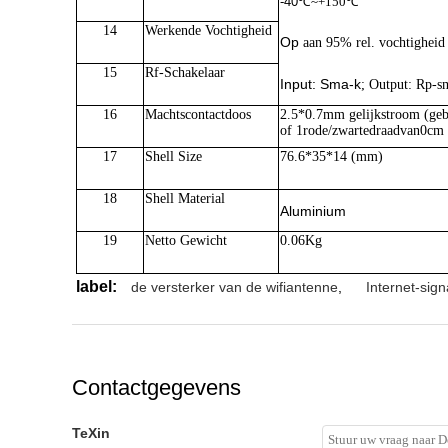
-40
℃~+150℃
14
Werkende Vochtigheid
Op
aan 95% rel. vochtigheid
15
Rf-
Schakelaar
Input: Sma-k
; Output:
Rp-s
16
Machtscontactdoos
2
.5*0.7mm gelijkstroom (geb
of 1rode/zwartedraadvan
0
cm
17
Shell Size
76.6*35*14 (mm)
18
Shell Material
Aluminium
19
Netto Gewicht
0.06Kg
label:
de versterker van de wifiantenne
,
Internet-sign
Contactgegevens
TeXin