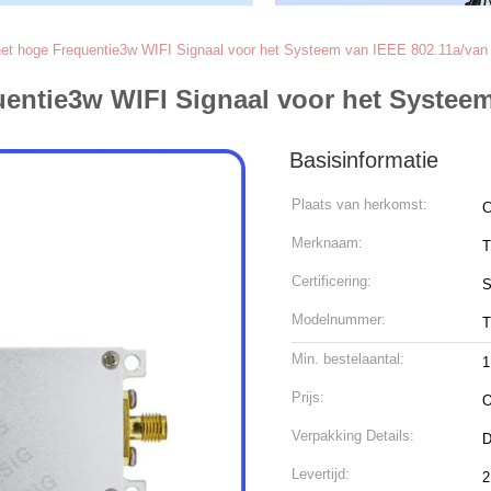
het hoge Frequentie3w WIFI Signaal voor het Systeem van IEEE 802.11a/v
quentie3w WIFI Signaal voor het Syste
Basisinformatie
Plaats van herkomst:
C
Merknaam:
T
Certificering:
S
Modelnummer:
T
Min. bestelaantal:
1
Prijs:
O
Verpakking Details:
D
Levertijd:
2