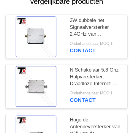
POLICY
vergelijkbare producten
3W dubbele het
Signaalversterker
2.4GHz van
Bandwifi/5.8GHz-
Onderhandelbaar MOQ:1
Frequentie voor Smart
CONTACT
Homesysteem
N Schakelaar 5,8 Ghz
Hulpversterker,
Draadloze Internet-
Versterker Met geringe
Onderhandelbaar MOQ:1
geluidssterkte
CONTACT
Hoge de
Antenneversterker van