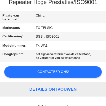
CONTACTEER
Repeater Hoge Prestaties/ISO9001
ONS
Plaats van
China
herkomst:
NIEUWS
Merknaam:
TX TELSIG
Certificering:
SGS，ISO9001
BLOGGEN
Modelnummer:
Tx-WA1
VERZOEK
Hoogtepunt:
,
het signaalversterker van de celtelefoon
de versterker van de wifiantenne
OM EEN
CITAAT
CONTACTEER ONS!
SITEMAP
DETAILS ONTVOUWEN
PRIVACY