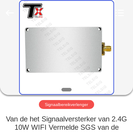
2026
Amplifier
module.
All
Rights
Reserved.
HUIS
PRODUCTEN
ONGEVEER
ONS
FABRIEKSREIS
Signaalbereikverlenger
KWALITEITSCONTROLE
Van de het Signaalversterker van 2.4G
10W WIFI Vermelde SGS van de