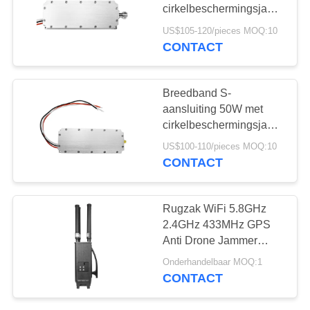
POLICY
cirkelbeschermingsjammermo
voor anti-FPV
US$105-120/pieces MOQ:10
CONTACT
18
Breedbandmachtsverste
Breedband S-
aansluiting 50W met
cirkelbeschermingsjammermo
voor drone-jammer
US$100-110/pieces MOQ:10
CONTACT
15
Rugzak WiFi 5.8GHz
Unidirectionele
2.4GHz 433MHz GPS
Anti Drone Jammer
versterker
Drone Signal Blocker
Onderhandelbaar MOQ:1
CONTACT