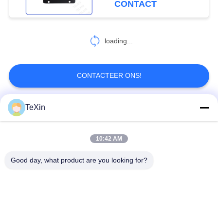
CONTACT
Macht Zwarte Kleur
27
loading...
dronesignaaldetector
CONTACTEER ONS!
TeXin
populaire categorieën
Alle
45
10:42 AM
anti -dronesysteem
Signal Jammer-
Drone-jammermodule
module
Good day, what product are you looking for?
FPV-jammermodule
rf-machtsversterker
Unidirectionele