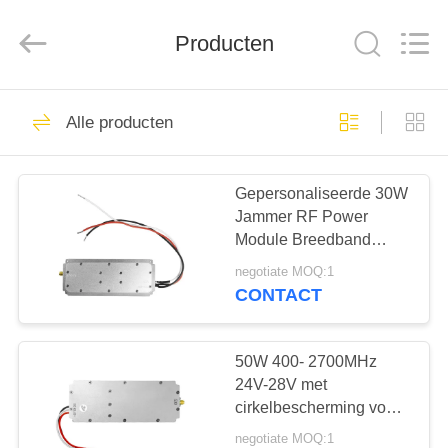
2026
Amplifier
module.
Producten
All
Rights
Reserved.
HUIS
45
Alle producten
Signal Jammer-
PRODUCTEN
module
Gepersonaliseerde 30W
Jammer RF Power
ONGEVEER
Module Breedband
ONS
5000-6000MHz Voor
negotiate MOQ:1
Signalveld
CONTACT
21
FABRIEKSREIS
Drone-
50W 400- 2700MHz
KWALITEITSCONTROLE
24V-28V met
jammermodule
cirkelbescherming voor
anti-drone FPV UAV-
negotiate MOQ:1