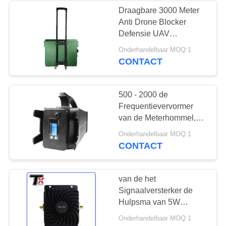
Draagbare 3000 Meter
Anti Drone Blocker
12
Defensie UAV
Signaalstoorzender
Onderhandelbaar MOQ:1
tweerichtingsversterker
CONTACT
500 - 2000 de
Frequentievervormer
van de Meterhommel,
UAV Moordenaar 2,4
96
Onderhandelbaar MOQ:1
Ghz
CONTACT
Drone-
Frequentiestoorzender
signaalverwarmer
van de het
Signaalversterker de
Hulpsma van 5W
37dBm WIFI van de de
Onderhandelbaar MOQ:1
Schakelaar Sterke