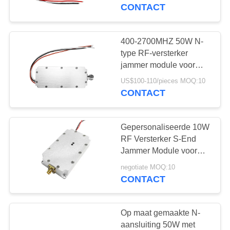
CONTACTEER
oplossingsjammermodule
CONTACT
ONS
400-2700MHZ 50W N-
109
NIEUWS
type RF-versterker
jammer module voor
FPV-jammermodule
anti-drone FPV
BLOGGEN
US$100-110/pieces MOQ:10
CONTACT
VERZOEK
Gepersonaliseerde 10W
OM EEN
RF Versterker S-End
CITAAT
Jammer Module voor
36
Anti Drone FPV Jammer
negotiate MOQ:10
1A Current
CONTACT
SITEMAP
rf-machtsversterker
PRIVACY
Op maat gemaakte N-
aansluiting 50W met