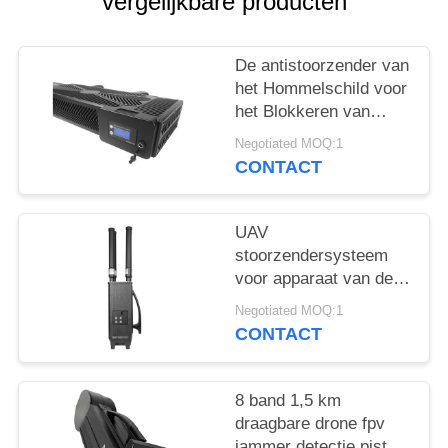
POLICY
vergelijkbare producten
De antistoorzender van
het Hommelschild voor
het Blokkeren van
Stoorzender van de de
Negotiated MOQ:1
Hommelveiligheid van
CONTACT
de Signaalvervormer
de Anti
UAV
stoorzendersysteem
voor apparaat van de
de Hommeldefensie
Negotiated MOQ:1
van GPSL1 L2 WIFI
CONTACT
het Efficiënte
8 band 1,5 km
draagbare drone fpv
jammer detectie pistool