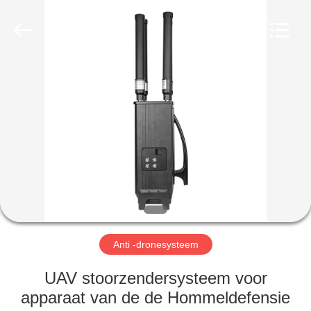
2026
Amplifier
module.
All
Rights
Reserved.
HUIS
PRODUCTEN
ONGEVEER
ONS
FABRIEKSREIS
Anti -dronesysteem
KWALITEITSCONTROLE
UAV stoorzendersysteem voor
apparaat van de de Hommeldefensie