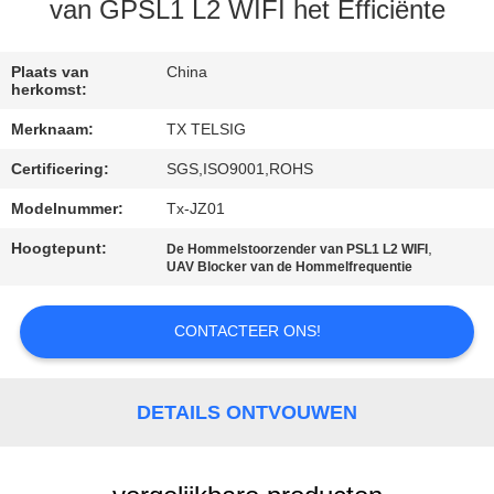
CONTACTEER
van GPSL1 L2 WIFI het Efficiënte
ONS
Plaats van
China
herkomst:
NIEUWS
Merknaam:
TX TELSIG
Certificering:
SGS,ISO9001,ROHS
BLOGGEN
Modelnummer:
Tx-JZ01
VERZOEK
Hoogtepunt:
,
De Hommelstoorzender van PSL1 L2 WIFI
UAV Blocker van de Hommelfrequentie
OM EEN
CITAAT
CONTACTEER ONS!
SITEMAP
DETAILS ONTVOUWEN
PRIVACY