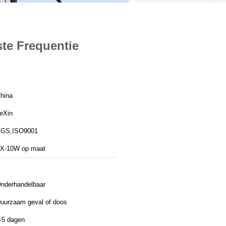
te Frequentie
hina
eXin
GS,ISO9001
X-10W op maat
nderhandelbaar
uurzaam geval of doos
-5 dagen