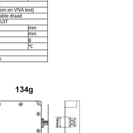
k
oom en VNA test)
ble draad
 UIT
mm
mm
g
℃
k