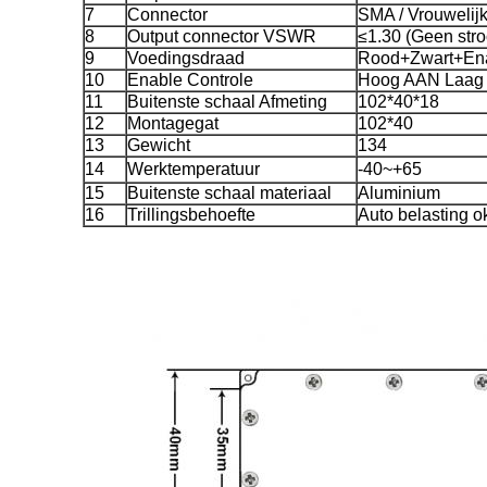
7
Connector
SMA / Vrouwelij
8
Output connector VSWR
≤1.30 (Geen str
9
Voedingsdraad
Rood+Zwart+Ena
10
Enable Controle
Hoog AAN Laag
11
Buitenste schaal Afmeting
102*40*18
12
Montagegat
102*40
13
Gewicht
134
14
Werktemperatuur
-40~+65
15
Buitenste schaal materiaal
Aluminium
16
Trillingsbehoefte
Auto belasting o