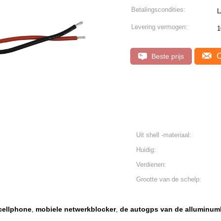
Betalingscondities:
L
Levering vermogen:
1
C
Beste prijs
Uit shell -materiaal:
Huidig:
Verdienen:
Grootte van de schelp:
cellphone
mobiele netwerkblocker
de autogps van de alluminum
,
,