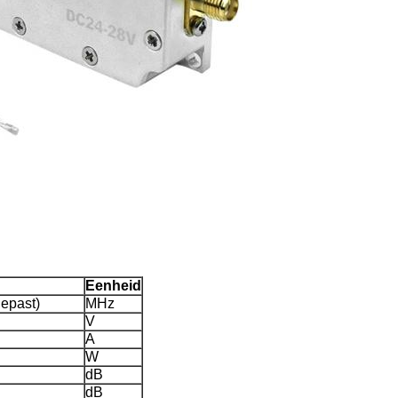
Eenheid
epast)
MHz
V
A
W
dB
dB