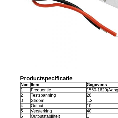
Productspecificatie
Nee.
Item
Gegevens
1
Frequentie
1560-1620(Aang
2
Testspanning
28
3
Stroom
1.2
4
Output
10
5
Versterking
40
6
Outputstabiliteit
1