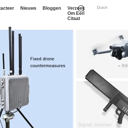
Dutch
acteer
Nieuws
Bloggen
Verzoek
Om Een
Citaat