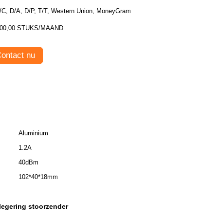
/C, D/A, D/P, T/T, Western Union, MoneyGram
00,00 STUKS/MAAND
ontact nu
Aluminium
1.2A
40dBm
102*40*18mm
legering stoorzender