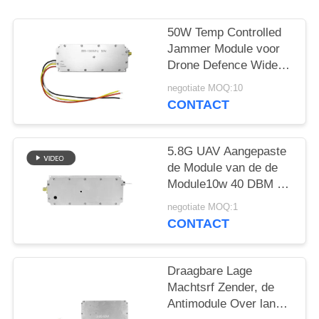
POLICY
50W Temp Controlled
Jammer Module voor
Drone Defence Wide
Band 433MHZ 1.2G
negotiate MOQ:10
2.4G 5.2G
CONTACT
5.8G UAV Aangepaste
de Module van de de
Module10w 40 DBM rf
Stoorzender van de
negotiate MOQ:1
Signaalstoorzender
CONTACT
Draagbare Lage
Machtsrf Zender, de
Antimodule Over lange