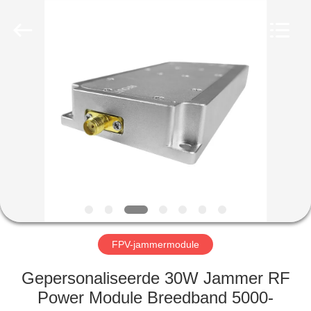
2026
Amplifier
module.
All
Rights
Reserved.
HUIS
PRODUCTEN
ONGEVEER
ONS
FABRIEKSREIS
FPV-jammermodule
KWALITEITSCONTROLE
Gepersonaliseerde 30W Jammer RF
Power Module Breedband 5000-