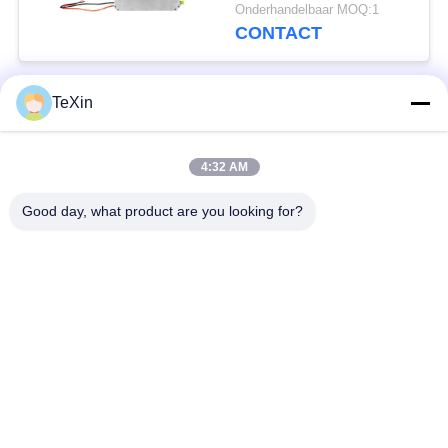
afstand van de
Onderhandelbaar MOQ:1
Hommelrf Versterker
CONTACT
TeXin
populaire categorieën
Alle
4:32 AM
Signal Jammer-
Drone-jammermodule
module
Good day, what product are you looking for?
FPV-jammermodule
rf-machtsversterker
Unidirectionele
Breedbandmachtsversterker
versterker
Drone-
tweerichtingsversterker
signaalverwarmer