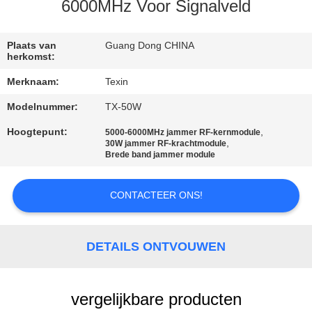
CONTACTEER
6000MHz Voor Signalveld
ONS
Plaats van
Guang Dong CHINA
herkomst:
NIEUWS
Merknaam:
Texin
Modelnummer:
TX-50W
BLOGGEN
Hoogtepunt:
,
5000-6000MHz jammer RF-kernmodule
,
30W jammer RF-krachtmodule
VERZOEK
Brede band jammer module
OM EEN
CONTACTEER ONS!
CITAAT
SITEMAP
DETAILS ONTVOUWEN
PRIVACY
vergelijkbare producten