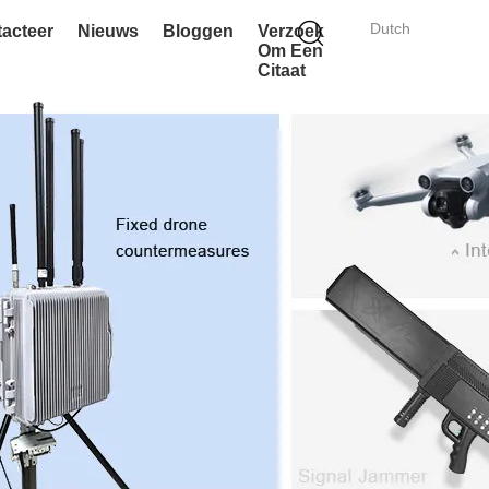
Dutch
acteer
Nieuws
Bloggen
Verzoek
Om Een
Citaat