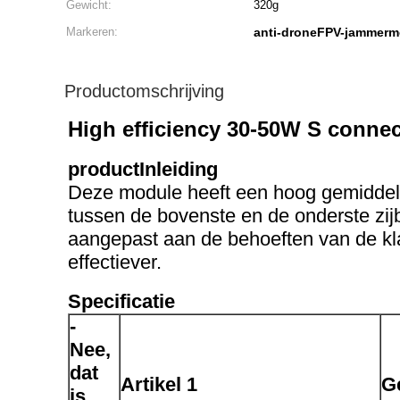
Gewicht:
320g
Markeren:
anti-droneFPV-jammerm
Productomschrijving
High efficiency 30-50W S conne
product
Inleiding
Deze module heeft een hoog gemiddeld
tussen de bovenste en de onderste z
aangepast aan de behoeften van de kla
effectiever.
Specificatie
-
Nee,
dat
Artikel 1
G
is