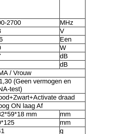
00-2700
MHz
8
V
6
Een
0
W
7
dB
dB
MA / Vrouw
 1,30 (Geen vermogen en
NA-test)
ood+Zwart+Activate draad
oog ON laag Af
32*59*18 mm
mm
0*125
mm
41
g