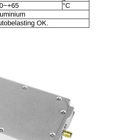
40~+65
°C
luminium
tobelasting OK.