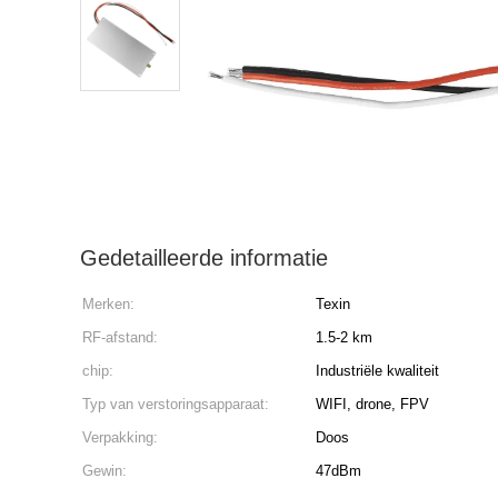
Gedetailleerde informatie
Merken:
Texin
RF-afstand:
1.5-2 km
chip:
Industriële kwaliteit
Typ van verstoringsapparaat:
WIFI, drone, FPV
Verpakking:
Doos
Gewin:
47dBm