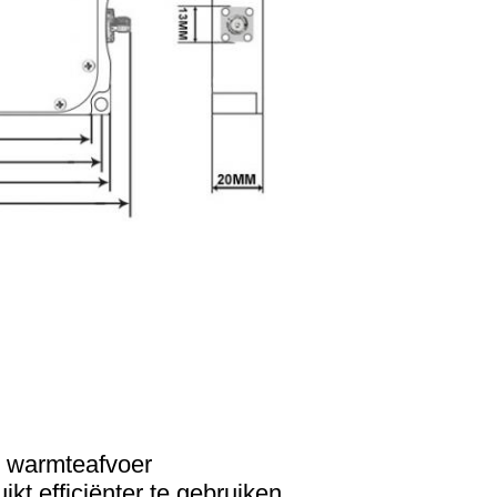
e warmteafvoer
ikt efficiënter te gebruiken