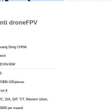
anti droneFPV
uang Dong CHINA
exin
EXIN-50W
0
S$95-105/pieces
 tot 8
/C, D/A, D/P, T/T, Western Union,
0000 per maand