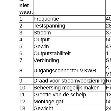
niet
waar.
1
Frequentie
4
2
Testspanning
2
3
Stroom
3.
4
Output
5
5
Gewin
4
6
Outputstabiliteit
1
7
Verbinding
S
≤
8
Uitgangsconnector VSWR
V
9
Draad voor stroomvoorziening
R
10
Beheersing mogelijk maken
H
11
Grootte van de schelp
1
12
Montage gat
5
13
Gewicht
2