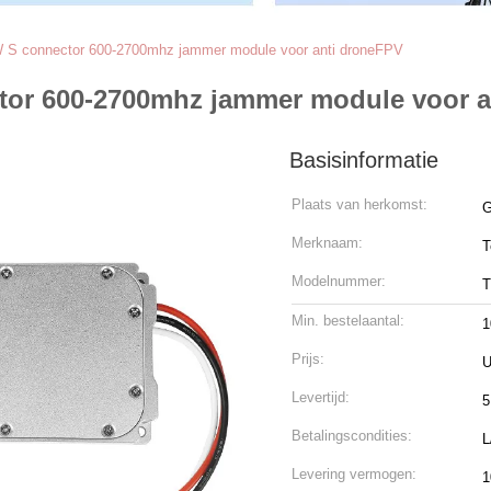
0W S connector 600-2700mhz jammer module voor anti droneFPV
ctor 600-2700mhz jammer module voor 
Basisinformatie
Plaats van herkomst:
G
Merknaam:
T
Modelnummer:
T
Min. bestelaantal:
1
Prijs:
U
Levertijd:
5
Betalingscondities:
L
Levering vermogen:
1