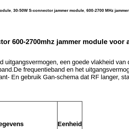
odule
30-50W S-connector jammer module
600-2700 MHz jammer
,
,
ctor 600-2700mhz jammer module voor 
 uitgangsvermogen, een goede vlakheid van d
ijband.De frequentieband en het uitgangsverm
nt- En gebruik Gan-schema dat RF langer, stabi
egevens
Eenheid