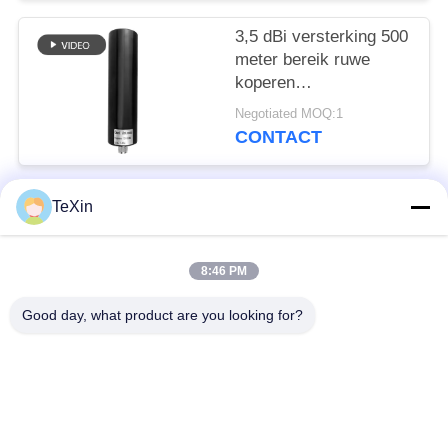
3,5 dBi versterking 500
meter bereik ruwe
koperen
glasvezelantenne voor
Negotiated MOQ:1
drone-verdediging
CONTACT
TeXin
populaire categorieën
Alle
8:46 PM
Signal Jammer-
Drone-jammermodule
module
Good day, what product are you looking for?
FPV-jammermodule
rf-machtsversterker
Unidirectionele
Breedbandmachtsversterker