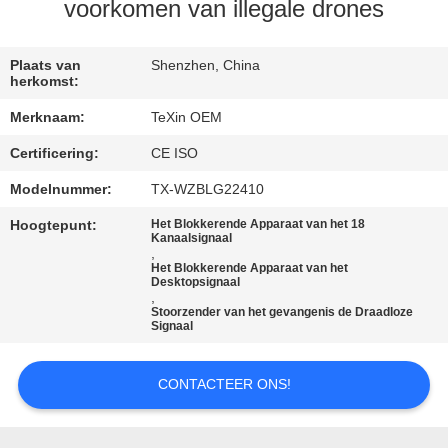
CONTACTEER
voorkomen van illegale drones
ONS
Plaats van
Shenzhen, China
herkomst:
NIEUWS
Merknaam:
TeXin OEM
Certificering:
CE ISO
BLOGGEN
Modelnummer:
TX-WZBLG22410
VERZOEK
Hoogtepunt:
Het Blokkerende Apparaat van het 18
Kanaalsignaal
OM EEN
,
Het Blokkerende Apparaat van het
Desktopsignaal
CITAAT
,
Stoorzender van het gevangenis de Draadloze
Signaal
SITEMAP
CONTACTEER ONS!
PRIVACY