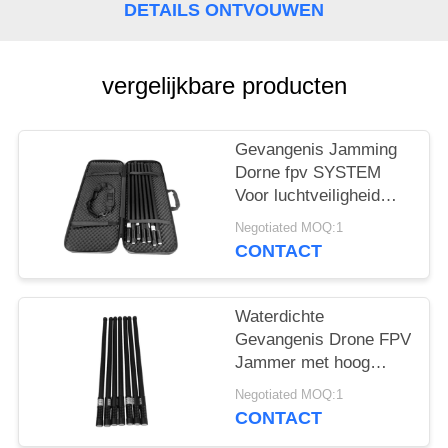
POLICY
DETAILS ONTVOUWEN
vergelijkbare producten
Gevangenis Jamming
Dorne fpv SYSTEM
Voor luchtveiligheid
800mhz 900mhz
Negotiated MOQ:1
1200mhz 2400mhz
CONTACT
Waterdichte
Gevangenis Drone FPV
Jammer met hoog
vermogen multi-band
Negotiated MOQ:1
Systeem
CONTACT