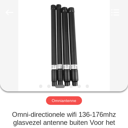
2026
Amplifier
module.
All
Rights
Reserved.
HUIS
PRODUCTEN
ONGEVEER
ONS
FABRIEKSREIS
Omniantenne
KWALITEITSCONTROLE
Omni-directionele wifi 136-176mhz
glasvezel antenne buiten Voor het