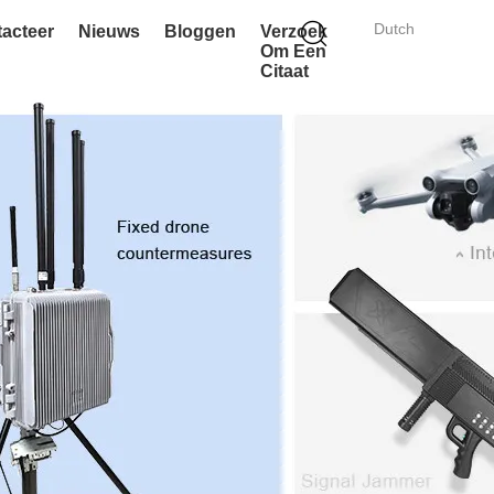
Dutch
acteer
Nieuws
Bloggen
Verzoek
Om Een
Citaat