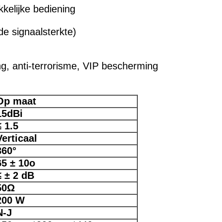
kelijke bediening
e signaalsterkte)
ng, anti-terrorisme, VIP bescherming
Op maat
15dBi
≤ 1.5
Verticaal
360°
65 ± 10o
≤ ± 2 dB
50Ω
200 W
N-J