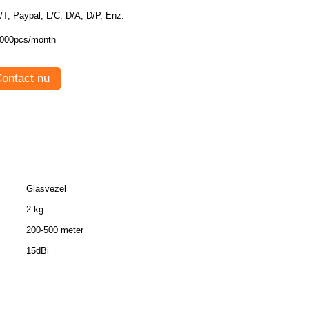
T/T, Paypal, L/C, D/A, D/P, Enz.
000pcs/month
ontact nu
Glasvezel
2 kg
200-500 meter
15dBi