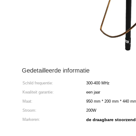
Gedetailleerde informatie
Schild frequentie:
300-400 MHz
Kwaliteit garantie:
een jaar
Maat:
950 mm * 200 mm * 440 m
Stroom:
200W
Markeren:
de draagbare stoorzende