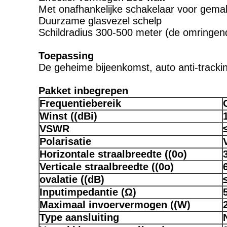
Met onafhankelijke schakelaar voor gemak
Duurzame glasvezel schelp
Schildradius 300-500 meter (de omringend
Toepassing
De geheime bijeenkomst, auto anti-tracki
Pakket inbegrepen
Frequentiebereik
Winst ((dBi)
VSWR
Polarisatie
Horizontale straalbreedte ((0o)
Verticale straalbreedte ((0o)
ovalatie ((dB)
Inputimpedantie (Ω)
Maximaal invoervermogen ((W)
Type aansluiting