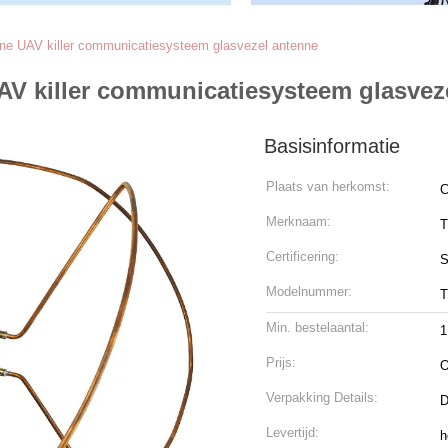
e UAV killer communicatiesysteem glasvezel antenne
V killer communicatiesysteem glasvez
Basisinformatie
Plaats van herkomst:
C
Merknaam:
T
Certificering:
S
Modelnummer:
T
Min. bestelaantal:
1
Prijs:
O
Verpakking Details:
D
Levertijd:
h