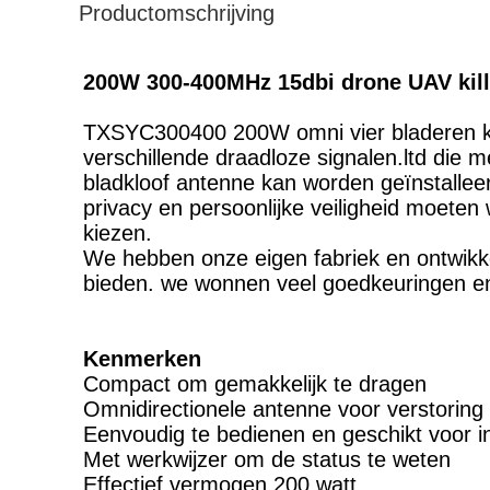
Productomschrijving
200W 300-400MHz 15dbi drone UAV kil
TXSYC300400 200W omni vier bladeren k
verschillende draadloze signalen.ltd die 
bladkloof antenne kan worden geïnstalleer
privacy en persoonlijke veiligheid moete
kiezen.
We hebben onze eigen fabriek en ontwikke
bieden. we wonnen veel goedkeuringen en
Kenmerken
Compact om gemakkelijk te dragen
Omnidirectionele antenne voor verstoring
Eenvoudig te bedienen en geschikt voor ins
Met werkwijzer om de status te weten
Effectief vermogen 200 watt