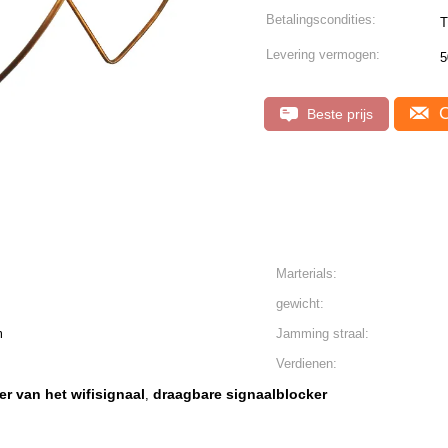
Betalingscondities:
Levering vermogen:
5
C
Beste prijs
Marterials:
gewicht:
m
Jamming straal:
Verdienen:
r van het wifisignaal
draagbare signaalblocker
,