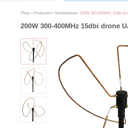
Thuis
>
Producten
>
Omniantenne
>
200W 300-400MHz 15dbi dron
200W 300-400MHz 15dbi drone UA