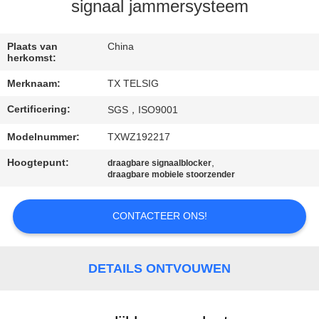
CONTACTEER
signaal jammersysteem
ONS
Plaats van
China
herkomst:
NIEUWS
Merknaam:
TX TELSIG
Certificering:
SGS，ISO9001
BLOGGEN
Modelnummer:
TXWZ192217
VERZOEK
Hoogtepunt:
,
draagbare signaalblocker
draagbare mobiele stoorzender
OM EEN
CITAAT
CONTACTEER ONS!
SITEMAP
DETAILS ONTVOUWEN
PRIVACY