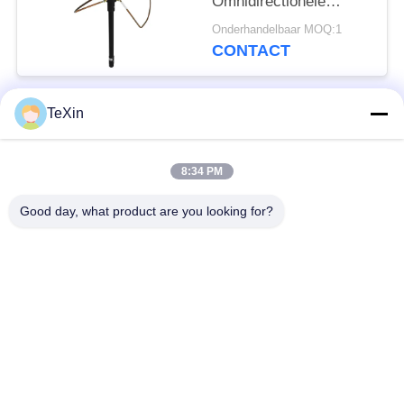
Omnidirectionele
Klaverantenne voor
Onderhandelbaar MOQ:1
Buitendrone-
CONTACT
onderschepping
TeXin
populaire categorieën
Alle
8:34 PM
Signal Jammer-
Drone-jammermodule
module
Good day, what product are you looking for?
FPV-jammermodule
rf-machtsversterker
Unidirectionele
Breedbandmachtsversterker
versterker
Drone-
tweerichtingsversterker