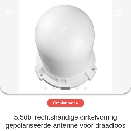
2026
Amplifier
module.
All
Rights
Reserved.
HUIS
PRODUCTEN
ONGEVEER
ONS
FABRIEKSREIS
Omniantenne
KWALITEITSCONTROLE
5.5dbi rechtshandige cirkelvormig
gepolariseerde antenne voor draadloos