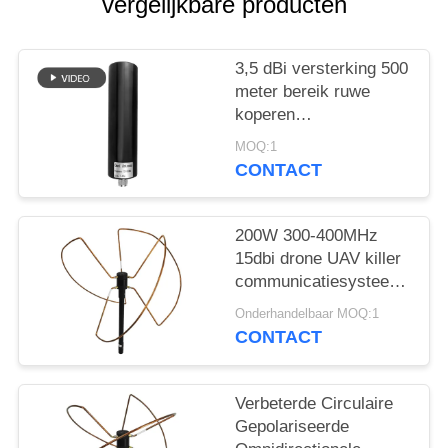
POLICY
vergelijkbare producten
3,5 dBi versterking 500
meter bereik ruwe
koperen
glasvezelantenne voor
MOQ:1
drone-verdediging
CONTACT
200W 300-400MHz
15dbi drone UAV killer
communicatiesysteem
glasvezel antenne
Onderhandelbaar MOQ:1
CONTACT
Verbeterde Circulaire
Gepolariseerde