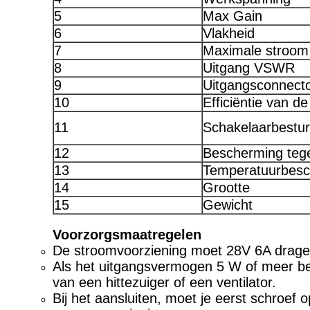
5
Max Gain
6
Vlakheid
7
Maximale stroom
8
Uitgang VSWR
9
Uitgangsconnect
10
Efficiëntie van d
11
Schakelaarbestur
12
Bescherming teg
13
Temperatuurbesc
14
Grootte
15
Gewicht
Voorzorgsmaatregelen
De stroomvoorziening moet 28V 6A drage
Als het uitgangsvermogen 5 W of meer be
van een hittezuiger of een ventilator.
Bij het aansluiten, moet je eerst schroef 