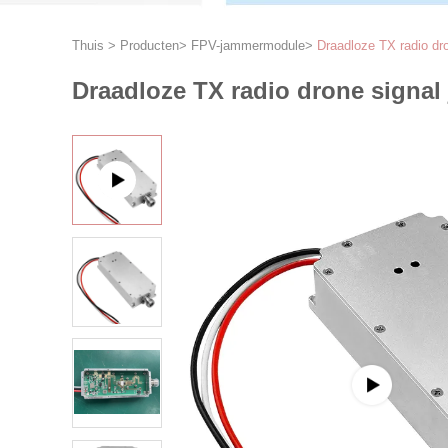
Thuis
>
Producten
>
FPV-jammermodule
>
Draadloze TX radio d
Draadloze TX radio drone sign