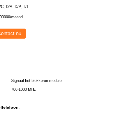
L/C, D/A, D/P, T/T
00000/maand
ontact nu
Signaal het blokkeren module
700-1000 MHz
ltelefoon
,