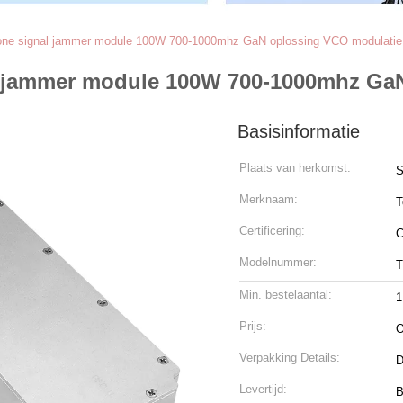
rone signal jammer module 100W 700-1000mhz GaN oplossing VCO modulatie
al jammer module 100W 700-1000mhz Ga
Basisinformatie
Plaats van herkomst:
S
Merknaam:
T
Certificering:
C
Modelnummer:
T
Min. bestelaantal:
1
Prijs:
O
Verpakking Details:
D
Levertijd:
B