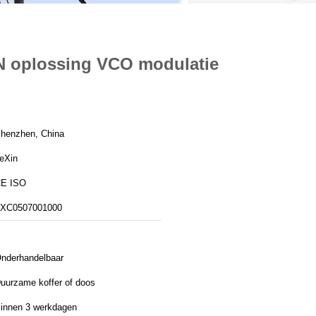
N oplossing VCO modulatie
henzhen, China
eXin
E ISO
XC0507001000
nderhandelbaar
uurzame koffer of doos
innen 3 werkdagen