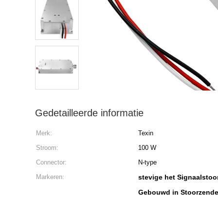
Gedetailleerde informatie
Merk:
Texin
Stroom:
100 W
Connector:
N-type
Markeren:
stevige het Signaalstoo
Gebouwd in Stoorzender