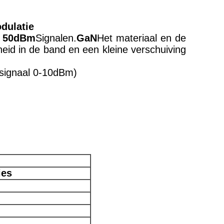
dulatie
 50dBm
Signalen.
GaN
Het materiaal en de
id in de band en een kleine verschuiving
r signaal 0-10dBm)
ies