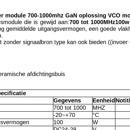
mer module 700-1000mhz GaN oplossing VCO mo
gsmodule die is gewijd aan:
700 tot 1000
MHz
100w
 gemiddelde uitgangsvermogen, een goede vlakhe
n.
lt zonder signaalbron type kan ook bieden ((invoe
eramische afdichtingsbuis
ecificatie
Gegevens
Eenheid
Notit
700 tot 1000
MHZ
r
-20~+70
°C
gsvermogen
100
W
DC24-28
V