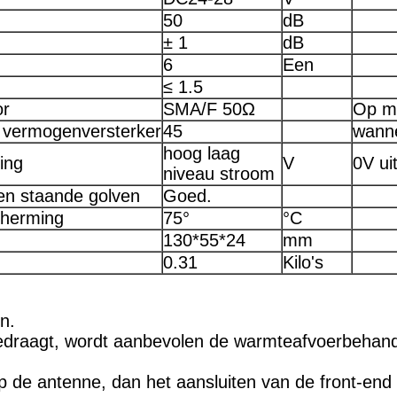
50
dB
± 1
dB
6
Een
≤ 1.5
or
SMA/F 50Ω
Op m
e vermogenversterker
45
wann
hoog laag
ing
V
0V ui
niveau stroom
en staande golven
Goed.
herming
75°
°C
130*55*24
mm
0.31
Kilo's
n.
draagt, wordt aanbevolen de warmteafvoerbehande
op de antenne, dan het aansluiten van de front-end