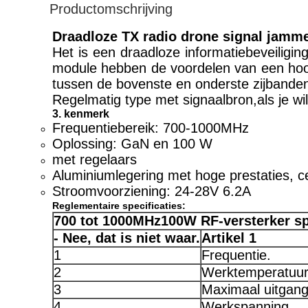
Productomschrijving
Draadloze TX radio drone signal jam
Het is een draadloze informatiebeveiligin
module hebben de voordelen van een hoog
tussen de bovenste en onderste zijbande
Regelmatig type met signaalbron,als je wi
3. kenmerk
Frequentiebereik: 700-1000MHz
Oplossing: GaN en 100 W
met regelaars
Aluminiumlegering met hoge prestaties, c
Stroomvoorziening: 24-28V 6.2A
Reglementaire specificaties:
700 tot 1000
M
Hz
1
0
0W RF-versterker sp
- Nee, dat is niet waar.
Artikel 1
1
Frequentie.
2
Werktemperatuu
3
Maximaal uitgan
4
Werkspanning