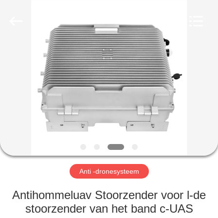
2026
Amplifier
module.
All
Rights
Reserved.
HUIS
PRODUCTEN
ONGEVEER
ONS
FABRIEKSREIS
Anti -dronesysteem
KWALITEITSCONTROLE
Antihommeluav Stoorzender voor l-de
stoorzender van het band c-UAS