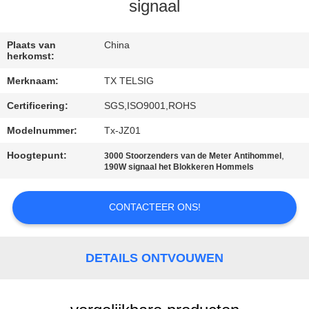
CONTACTEER
signaal
ONS
Plaats van
China
herkomst:
NIEUWS
Merknaam:
TX TELSIG
Certificering:
SGS,ISO9001,ROHS
BLOGGEN
Modelnummer:
Tx-JZ01
VERZOEK
Hoogtepunt:
,
3000 Stoorzenders van de Meter Antihommel
190W signaal het Blokkeren Hommels
OM EEN
CITAAT
CONTACTEER ONS!
SITEMAP
DETAILS ONTVOUWEN
PRIVACY