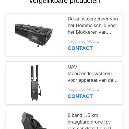
POLICY
vergelijkbare producten
De antistoorzender van
het Hommelschild voor
het Blokkeren van
Stoorzender van de de
Negotiated MOQ:1
Hommelveiligheid van
CONTACT
de Signaalvervormer
de Anti
UAV
stoorzendersysteem
voor apparaat van de
de Hommeldefensie
Negotiated MOQ:1
van GPSL1 L2 WIFI
CONTACT
het Efficiënte
8 band 1,5 km
draagbare drone fpv
jammer detectie pistool