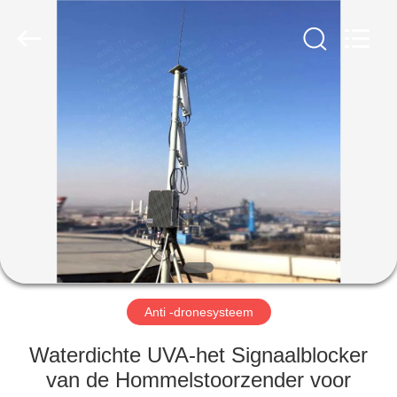
2026
Amplifier
module.
All
Rights
Reserved.
HUIS
PRODUCTEN
ONGEVEER
ONS
FABRIEKSREIS
Anti -dronesysteem
KWALITEITSCONTROLE
Waterdichte UVA-het Signaalblocker
van de Hommelstoorzender voor