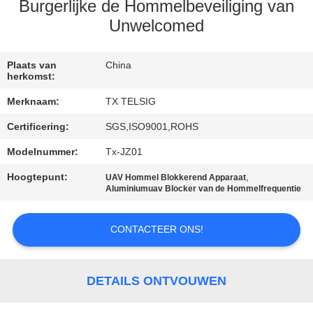
CONTACTEER
Burgerlijke de Hommelbeveiliging van
ONS
Unwelcomed
NIEUWS
Plaats van
China
herkomst:
Merknaam:
TX TELSIG
BLOGGEN
Certificering:
SGS,ISO9001,ROHS
Modelnummer:
Tx-JZ01
VERZOEK
OM EEN
Hoogtepunt:
,
UAV Hommel Blokkerend Apparaat
Aluminiumuav Blocker van de Hommelfrequentie
CITAAT
CONTACTEER ONS!
SITEMAP
DETAILS ONTVOUWEN
PRIVACY