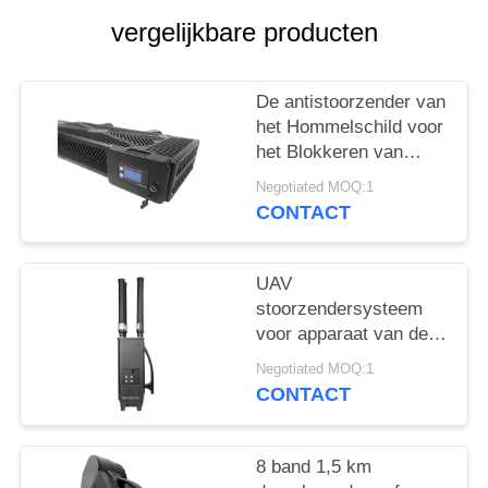
POLICY
vergelijkbare producten
De antistoorzender van
het Hommelschild voor
het Blokkeren van
Stoorzender van de de
Negotiated MOQ:1
Hommelveiligheid van
CONTACT
de Signaalvervormer
de Anti
UAV
stoorzendersysteem
voor apparaat van de
de Hommeldefensie
Negotiated MOQ:1
van GPSL1 L2 WIFI
CONTACT
het Efficiënte
8 band 1,5 km