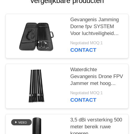
POLICY
vergelijkbare producten
Gevangenis Jamming
Dorne fpv SYSTEM
Voor luchtveiligheid
800mhz 900mhz
Negotiated MOQ:1
1200mhz 2400mhz
CONTACT
Waterdichte
Gevangenis Drone FPV
Jammer met hoog
vermogen multi-band
Negotiated MOQ:1
Systeem
CONTACT
3,5 dBi versterking 500
meter bereik ruwe
koperen