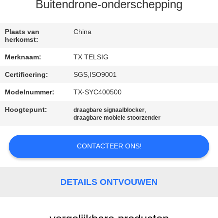
CONTACTEER
Buitendrone-onderschepping
ONS
Plaats van
China
herkomst:
NIEUWS
Merknaam:
TX TELSIG
Certificering:
SGS,ISO9001
BLOGGEN
Modelnummer:
TX-SYC400500
VERZOEK
Hoogtepunt:
,
draagbare signaalblocker
draagbare mobiele stoorzender
OM EEN
CITAAT
CONTACTEER ONS!
SITEMAP
DETAILS ONTVOUWEN
PRIVACY