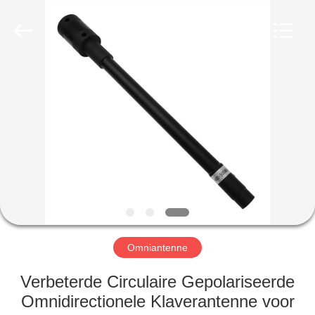
2026
Amplifier
module.
All
Rights
Reserved.
HUIS
PRODUCTEN
ONGEVEER
ONS
FABRIEKSREIS
Omniantenne
KWALITEITSCONTROLE
Verbeterde Circulaire Gepolariseerde
Omnidirectionele Klaverantenne voor