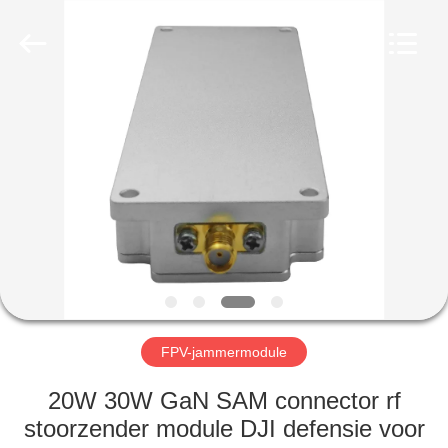
2026
Amplifier
module.
All
Rights
Reserved.
HUIS
PRODUCTEN
ONGEVEER
ONS
FABRIEKSREIS
FPV-jammermodule
KWALITEITSCONTROLE
20W 30W GaN SAM connector rf
stoorzender module DJI defensie voor