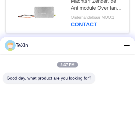
Machtsrf Zender, de
Antimodule Over lange
afstand van de
Onderhandelbaar MOQ:1
Hommelrf Versterker
CONTACT
TeXin
populaire categorieën
Alle
3:37 PM
Signal Jammer-
Drone-jammermodule
module
Good day, what product are you looking for?
FPV-jammermodule
rf-machtsversterker
Unidirectionele
Breedbandmachtsversterker
versterker