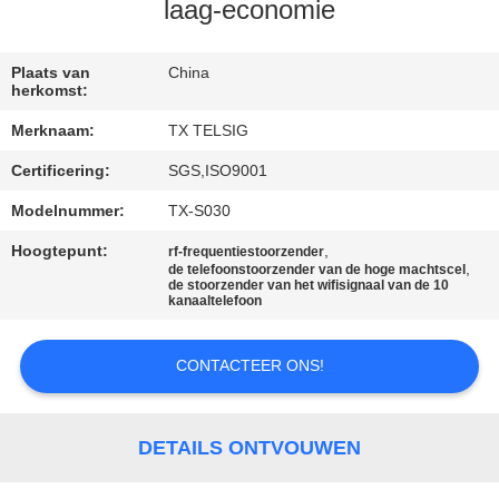
CONTACTEER
laag-economie
ONS
Plaats van
China
herkomst:
NIEUWS
Merknaam:
TX TELSIG
Certificering:
SGS,ISO9001
BLOGGEN
Modelnummer:
TX-S030
VERZOEK
Hoogtepunt:
,
rf-frequentiestoorzender
,
de telefoonstoorzender van de hoge machtscel
OM EEN
de stoorzender van het wifisignaal van de 10
kanaaltelefoon
CITAAT
CONTACTEER ONS!
SITEMAP
DETAILS ONTVOUWEN
PRIVACY