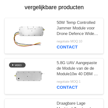
POLICY
vergelijkbare producten
50W Temp Controlled
Jammer Module voor
Drone Defence Wide
Band 433MHZ 1.2G
negotiate MOQ:10
2.4G 5.2G
CONTACT
5.8G UAV Aangepaste
de Module van de de
Module10w 40 DBM rf
Stoorzender van de
negotiate MOQ:1
Signaalstoorzender
CONTACT
Draagbare Lage