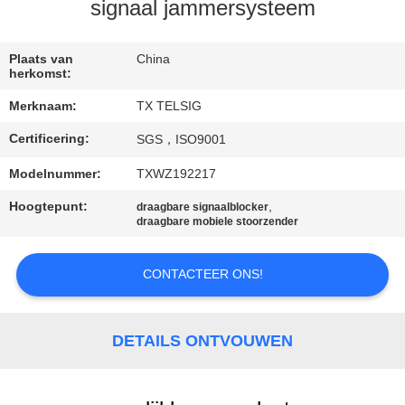
CONTACTEER
signaal jammersysteem
ONS
Plaats van
China
herkomst:
NIEUWS
Merknaam:
TX TELSIG
Certificering:
SGS，ISO9001
BLOGGEN
Modelnummer:
TXWZ192217
VERZOEK
Hoogtepunt:
,
draagbare signaalblocker
draagbare mobiele stoorzender
OM EEN
CITAAT
CONTACTEER ONS!
SITEMAP
DETAILS ONTVOUWEN
PRIVACY