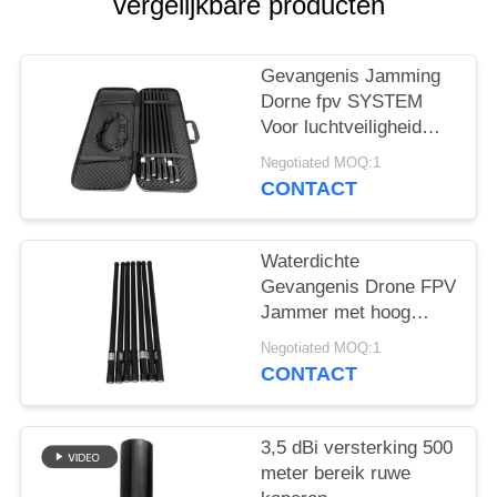
POLICY
vergelijkbare producten
Gevangenis Jamming
Dorne fpv SYSTEM
Voor luchtveiligheid
800mhz 900mhz
Negotiated MOQ:1
1200mhz 2400mhz
CONTACT
Waterdichte
Gevangenis Drone FPV
Jammer met hoog
vermogen multi-band
Negotiated MOQ:1
Systeem
CONTACT
3,5 dBi versterking 500
meter bereik ruwe