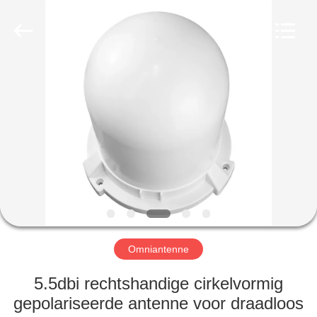
2026
Amplifier
module.
All
Rights
Reserved.
HUIS
PRODUCTEN
ONGEVEER
ONS
FABRIEKSREIS
Omniantenne
KWALITEITSCONTROLE
5.5dbi rechtshandige cirkelvormig
gepolariseerde antenne voor draadloos