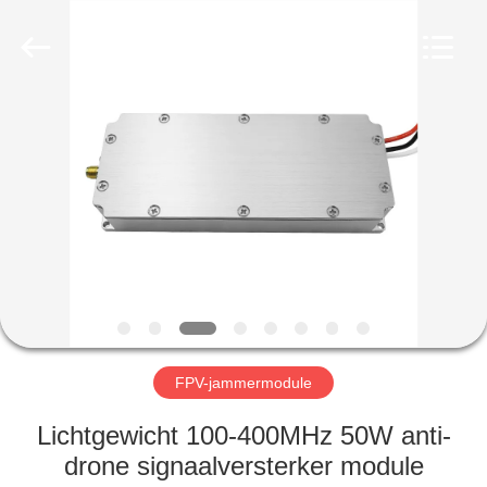
2026
Amplifier
module.
All
Rights
Reserved.
HUIS
PRODUCTEN
ONGEVEER
ONS
FABRIEKSREIS
FPV-jammermodule
KWALITEITSCONTROLE
Lichtgewicht 100-400MHz 50W anti-
drone signaalversterker module