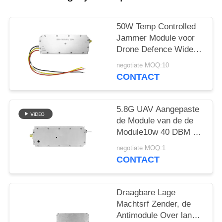
POLICY
50W Temp Controlled
Jammer Module voor
Drone Defence Wide
Band 433MHZ 1.2G
negotiate MOQ:10
2.4G 5.2G
CONTACT
5.8G UAV Aangepaste
de Module van de de
Module10w 40 DBM rf
Stoorzender van de
negotiate MOQ:1
Signaalstoorzender
CONTACT
Draagbare Lage
Machtsrf Zender, de
Antimodule Over lange