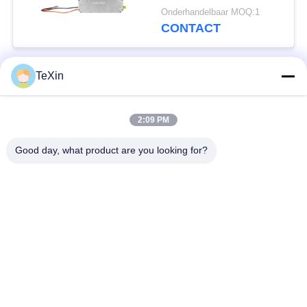
afstand van de
Onderhandelbaar MOQ:1
Hommelrf Versterker
CONTACT
TeXin
populaire categorieën
Alle
2:09 PM
Signal Jammer-
Drone-jammermodule
module
Good day, what product are you looking for?
FPV-jammermodule
rf-machtsversterker
Unidirectionele
Breedbandmachtsversterker
versterker
Drone-
tweerichtingsversterker
signaalverwarmer