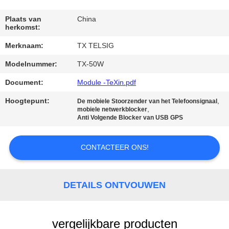
CONTACTEER
ONS
Plaats van
China
herkomst:
Merknaam:
TX TELSIG
NIEUWS
Modelnummer:
TX-50W
BLOGGEN
Document:
Module -TeXin.pdf
Hoogtepunt:
,
De mobiele Stoorzender van het Telefoonsignaal
,
mobiele netwerkblocker
VERZOEK
Anti Volgende Blocker van USB GPS
OM EEN
CITAAT
CONTACTEER ONS!
SITEMAP
DETAILS ONTVOUWEN
PRIVACY
vergelijkbare producten