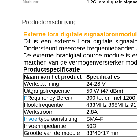
Markeren:
1.2G lora digitale sign
Productomschrijving
Externe lora digitale signaalbronmodu
Dit is een externe Lora digitale signaa
Ondersteunt meerdere frequentiebanden 
De externe loradigital dource-module is 
matchen van de vermogenversterker modul
Productspecificatie
Naam van het product
Specificaties
Werkspanning
24-28 V
Uitgangsfrequentie
50 W (47 dBm)
F
Requirency Bereik
300 tot en met 120
Hoofdfrequentie
433MHz 868MHz 91
Werkstroom
2.8A
Invoer
type aansluiting
SMA-F
Invoerimpedantie
50Ω
Grootte van de module
83*40*17 mm