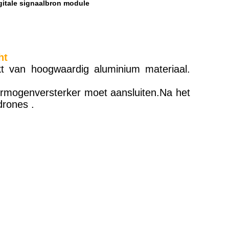
igitale signaalbron module
ht
akt van hoogwaardig aluminium materiaal.
vermogenversterker moet aansluiten.Na het
drones .