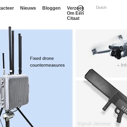
Dutch
acteer
Nieuws
Bloggen
Verzoek
Om Een
Citaat