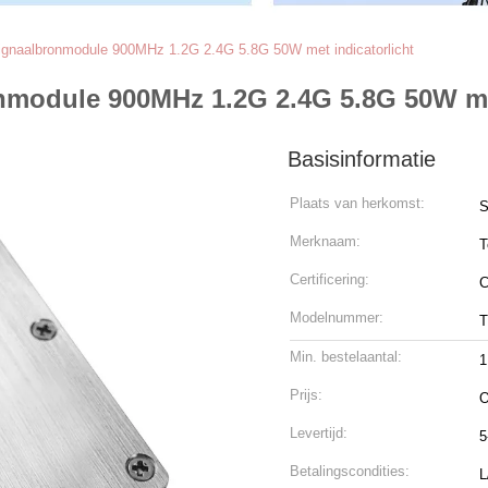
 signaalbronmodule 900MHz 1.2G 2.4G 5.8G 50W met indicatorlicht
onmodule 900MHz 1.2G 2.4G 5.8G 50W me
Basisinformatie
Plaats van herkomst:
S
Merknaam:
T
Certificering:
C
Modelnummer:
Min. bestelaantal:
1
Prijs:
O
Levertijd:
5
Betalingscondities:
L