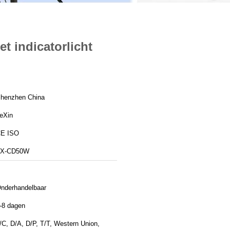
t indicatorlicht
henzhen China
eXin
E ISO
TX-CD50W
nderhandelbaar
-8 dagen
/C, D/A, D/P, T/T, Western Union,