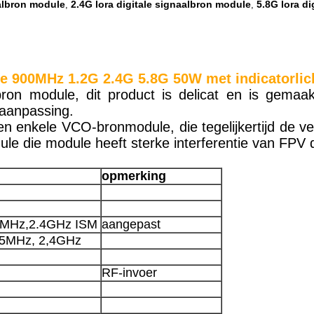
aalbron module
2.4G lora digitale signaalbron module
5.8G lora d
,
,
le 900MHz 1.2G 2.4G 5.8G 50W met indicatorlic
lbron module, dit product is delicat en is gema
aanpassing.
een enkele VCO-bronmodule, die tegelijkertijd de 
e die module heeft sterke interferentie van FPV 
opmerking
0 MHz,2.4GHz ISM
aangepast
5MHz, 2,4GHz
RF-invoer