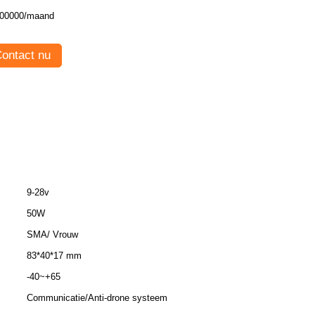
00000/maand
ontact nu
9-28v
50W
SMA/ Vrouw
83*40*17 mm
-40~+65
Communicatie/Anti-drone systeem