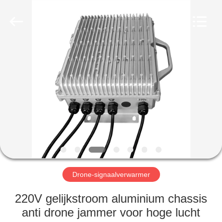
2026
Amplifier
module.
All
Rights
Reserved.
HUIS
PRODUCTEN
ONGEVEER
ONS
FABRIEKSREIS
Drone-signaalverwarmer
KWALITEITSCONTROLE
220V gelijkstroom aluminium chassis
anti drone jammer voor hoge lucht