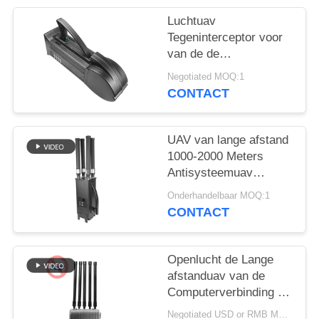
POLICY
Luchtuav
Tegeninterceptor voor
van de de
Hommelmoordenaar
Negotiated MOQ:1
van WIFI5.8G 2.4G
CONTACT
GPS Lucht de
Defensiesysteem
UAV van lange afstand
1000-2000 Meters
Antisysteemuav
Hommelstoorzender
Onderhandelbaar MOQ:1
voor Mavic3 Mavic2
CONTACT
Openlucht de Lange
afstanduav van de
Computerverbinding de
Stoorzenderblocker
Negotiated USD or RMB MOQ:1