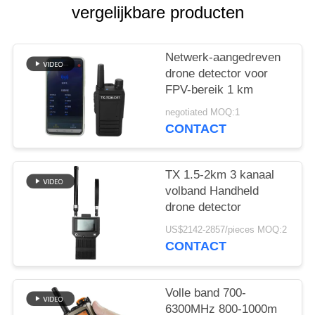
POLICY
vergelijkbare producten
Netwerk-aangedreven
drone detector voor
FPV-bereik 1 km
negotiated MOQ:1
CONTACT
TX 1.5-2km 3 kanaal
volband Handheld
drone detector
US$2142-2857/pieces MOQ:2
CONTACT
Volle band 700-
6300MHz 800-1000m