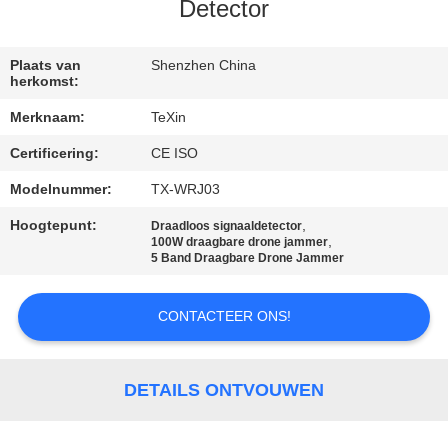
CONTACTEER
Detector
ONS
Plaats van
Shenzhen China
herkomst:
NIEUWS
Merknaam:
TeXin
Certificering:
CE ISO
BLOGGEN
Modelnummer:
TX-WRJ03
VERZOEK
Hoogtepunt:
,
Draadloos signaaldetector
,
100W draagbare drone jammer
OM EEN
5 Band Draagbare Drone Jammer
CITAAT
CONTACTEER ONS!
SITEMAP
DETAILS ONTVOUWEN
PRIVACY