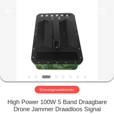
2026
Amplifier
module.
All
Rights
Reserved.
HUIS
PRODUCTEN
ONGEVEER
ONS
FABRIEKSREIS
Dronesignaaldetector
KWALITEITSCONTROLE
High Power 100W 5 Band Draagbare
Drone Jammer Draadloos Signal