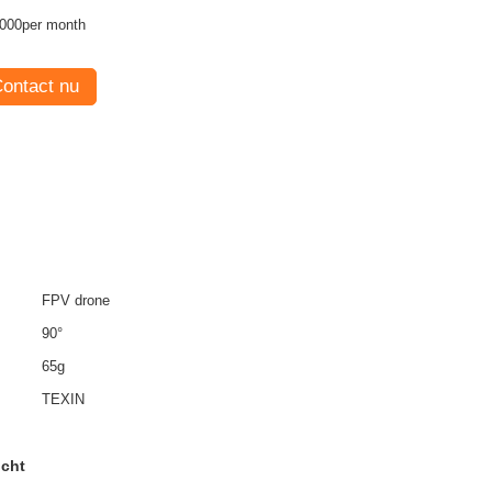
000per month
ontact nu
FPV drone
90°
65g
TEXIN
icht