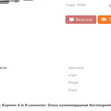
Supply Ability:
1
C
Beste prijs
d joint connector
application:
Angle:
Weight:
Brand:
t
Koperen S in N connector
Drone-systeemapparaat flenstergewr
,
,