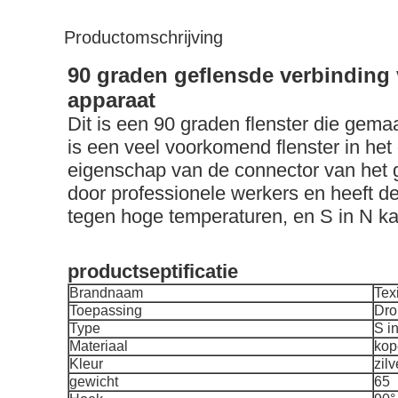
Productomschrijving
90 graden geflensde verbinding 
apparaat
Dit is een 90 graden flenster die gema
is een veel voorkomend flenster in het
eigenschap van de connector van het 
door professionele werkers en heeft de
tegen hoge temperaturen, en S in N k
productseptificatie
Brandnaam
Tex
Toepassing
Dro
Type
S i
Materiaal
kop
Kleur
zilv
gewicht
65