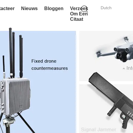
Dutch
acteer
Nieuws
Bloggen
Verzoek
Om Een
Citaat