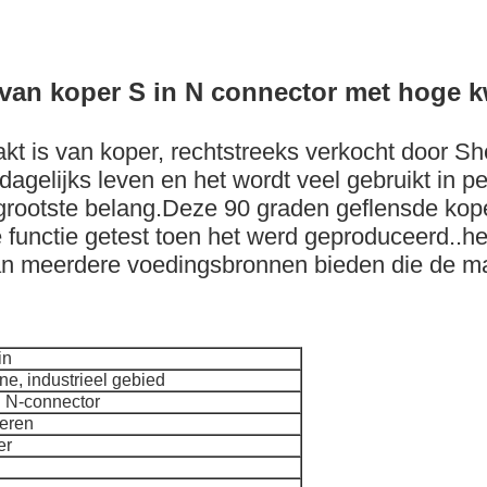
van koper S in N connector met hoge k
akt is van koper, rechtstreeks verkocht door Sh
 dagelijks leven en het wordt veel gebruikt in
grootste belang.Deze 90 graden geflensde kop
 functie getest toen het werd geproduceerd..het
an meerdere voedingsbronnen bieden die de m
in
ne, industrieel gebied
n N-connector
eren
er