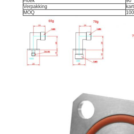
Hoek
90°
Verpakking
kar
MOQ
100