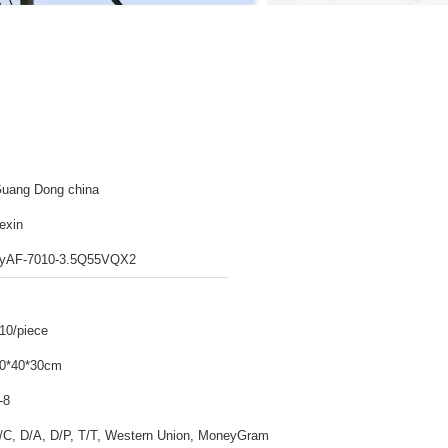
uang Dong china
exin
yAF-7010-3.5Q55VQX2
10/piece
0*40*30cm
-8
/C, D/A, D/P, T/T, Western Union, MoneyGram