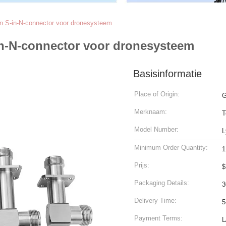
n S-in-N-connector voor dronesysteem
in-N-connector voor dronesysteem
Basisinformatie
Place of Origin:
G
Merknaam:
T
Model Number:
L
Minimum Order Quantity:
1
Prijs:
$
Packaging Details:
3
Delivery Time:
5
Payment Terms:
L