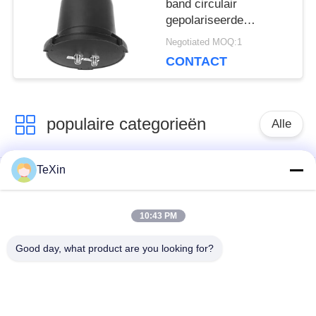
band circulair
gepolariseerde
omnidirectionele
Negotiated MOQ:1
antenne, 360 °
CONTACT
waterdichte
paddestoelantenneversterke
voor drone-monitoring
en tegenmaatregelen
populaire categorieën
Alle
TeXin
Signal Jammer-
Drone-jammermodule
module
10:43 PM
FPV-jammermodule
rf-machtsversterker
Good day, what product are you looking for?
Unidirectionele
Breedbandmachtsversterker
versterker