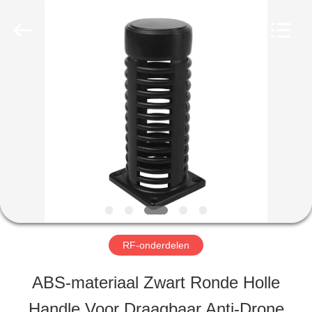
-
2026
Amplifier
module.
All
Rights
HUIS
Reserved.
PRODUCTEN
ONGEVEER
ONS
RF-onderdelen
FABRIEKSREIS
ABS-materiaal Zwart Ronde Holle
Handle Voor Draagbaar Anti-Drone