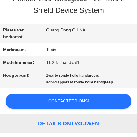
KWALITEITSCONTROLE
Shield Device System
CONTACTEER
Plaats van
Guang Dong CHINA
ONS
herkomst:
Merknaam:
Texin
NIEUWS
Modelnummer:
TEXIN- handvat1
Hoogtepunt:
,
Zwarte ronde holle handgreep
BLOGGEN
schild apparaat ronde holle handgreep
CONTACTEER ONS!
VERZOEK
OM EEN
DETAILS ONTVOUWEN
CITAAT