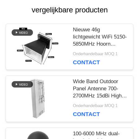
vergelijkbare producten
SITEMAP
Nieuwe 46g
lichtgewicht WiFi 5150-
PRIVACY
5850MHz Hoorn
Antenne met Matte
Onderhandelbaar MOQ:1
POLICY
Zwarte Poeder-gecoate
CONTACT
afwerking
Wide Band Outdoor
Panel Antenne 700-
2700MHz 15dBi High
Gain 50Ω 100W
Onderhandelbaar MOQ:1
Winddichte antenne
CONTACT
voor cellulair netwerk
Signal Booster
Receiver
100-6000 MHz dual-