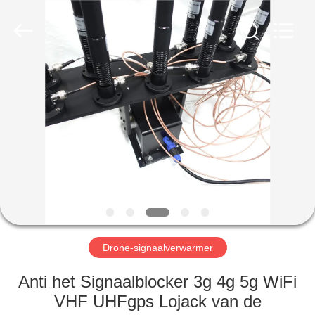
2026
Amplifier
module.
All
Rights
Reserved.
HUIS
PRODUCTEN
ONGEVEER
ONS
FABRIEKSREIS
Drone-signaalverwarmer
KWALITEITSCONTROLE
Anti het Signaalblocker 3g 4g 5g WiFi
VHF UHFgps Lojack van de