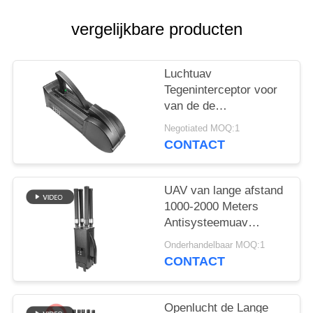
POLICY
vergelijkbare producten
Luchtuav
Tegeninterceptor voor
van de de
Hommelmoordenaar
Negotiated MOQ:1
van WIFI5.8G 2.4G
CONTACT
GPS Lucht de
Defensiesysteem
UAV van lange afstand
1000-2000 Meters
Antisysteemuav
Hommelstoorzender
Onderhandelbaar MOQ:1
voor Mavic3 Mavic2
CONTACT
Openlucht de Lange