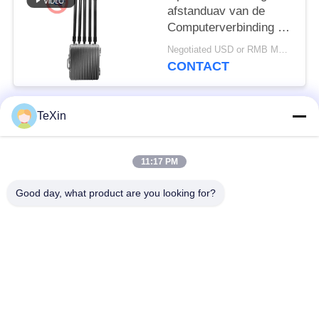
afstanduav van de
Computerverbinding de
Stoorzenderblocker
Negotiated USD or RMB MOQ:1
van het Hommelsignaal
CONTACT
voor Oliedepot
TeXin
populaire categorieën
Alle
11:17 PM
Signal Jammer-
Drone-jammermodule
module
Good day, what product are you looking for?
FPV-jammermodule
rf-machtsversterker
Unidirectionele
Breedbandmachtsversterker
versterker