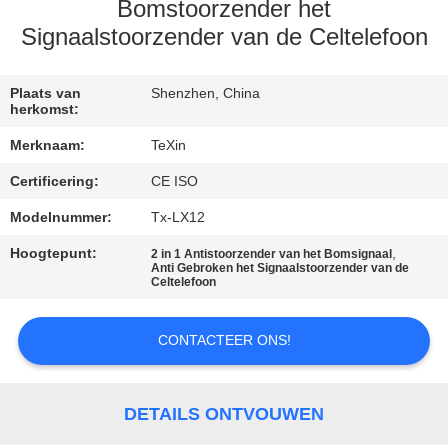
CONTACTEER
Bomstoorzender het
ONS
Signaalstoorzender van de Celtelefoon
NIEUWS
Plaats van
Shenzhen, China
herkomst:
Merknaam:
TeXin
BLOGGEN
Certificering:
CE ISO
Modelnummer:
Tx-LX12
VERZOEK
OM EEN
Hoogtepunt:
,
2 in 1 Antistoorzender van het Bomsignaal
Anti Gebroken het Signaalstoorzender van de
Celtelefoon
CITAAT
CONTACTEER ONS!
SITEMAP
PRIVACY
DETAILS ONTVOUWEN