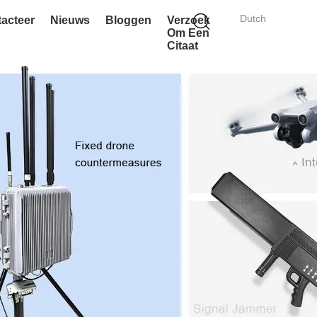
Dutch
acteer
Nieuws
Bloggen
Verzoek
Om Een
Citaat