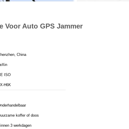
ne Voor Auto GPS Jammer
henzhen, China
eXin
E ISO
X-H6K
nderhandelbaar
uurzame koffer of doos
innen 3 werkdagen