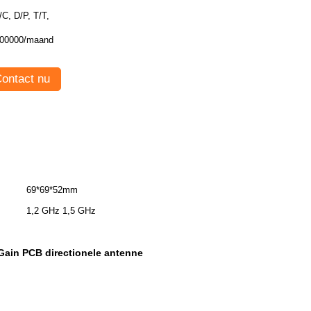
/C, D/P, T/T,
00000/maand
ontact nu
69*69*52mm
1,2 GHz 1,5 GHz
Gain PCB directionele antenne