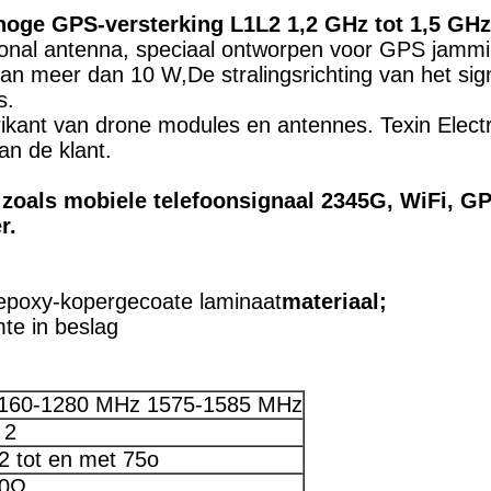
oge GPS-versterking L1L2 1,2 GHz tot 1,5 GHz
tional antenna, speciaal ontworpen voor GPS jammi
 meer dan 10 W,De stralingsrichting van het sign
s.
abrikant van drone modules en antennes. Texin Elec
n de klant.
zoals mobiele telefoonsignaal 2345G, WiFi, GP
r.
epoxy-kopergecoate laminaat
materiaal;
mte in beslag
160-1280 MHz 1575-1585 MHz
 2
2 tot en met 75o
0Ω