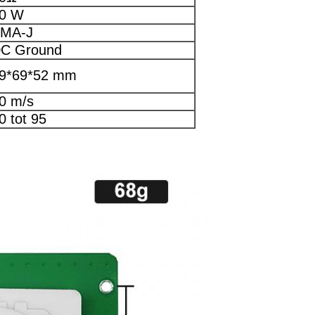
0 W
MA-J
C Ground
9*69*52 mm
0 m/s
0 tot 95