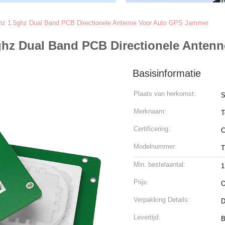
z 1.5ghz Dual Band PCB Directionele Antenne Voor Auto GPS Jammer
ghz Dual Band PCB Directionele Anten
Basisinformatie
Plaats van herkomst:
S
Merknaam:
T
Certificering:
C
Modelnummer:
T
Min. bestelaantal:
1
Prijs:
O
Verpakking Details:
D
Levertijd:
B