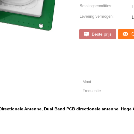
Betalingscondities:
L
Levering vermogen:
1
C
Beste prijs
Maat:
Frequentie:
irectionele Antenne
Dual Band PCB directionele antenne
Hoge 
,
,