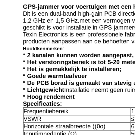
GPS-jammer voor voertuigen met een h
Dit is een dual-band high-gain PCB direc
1,2 GHz en 1,5 GHz.met een vermogen van
geschikt is voor installatie in GPS-jammer
Texin Electronics is een professionele f
producten aanpassen aan de behoeften va
Hoofdkenmerken:
* 2 kanalen kunnen worden aangepast, 
* Het verstoringsbereik is tot 5-20 mete
* Het is gemakkelijk te installeren;
* Goede warmteafvoer
* De PCB borad is gemaakt van stevig
* Lichtgewicht
Installatie neemt geen rui
* Hoog rendement
Specificaties:
Frequentiebereik
1
VSWR
≤
Horizontale straalbreedte ((0o)
6
Inputimpedantie (Ω)
5