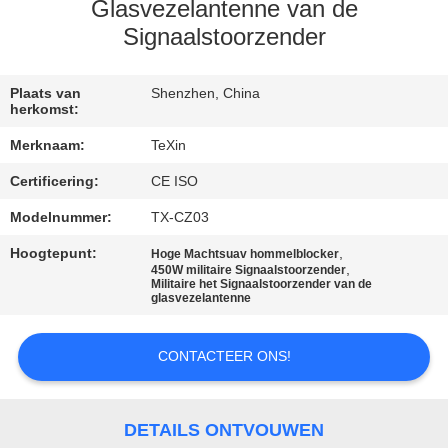
CONTACTEER
Glasvezelantenne van de
ONS
Signaalstoorzender
NIEUWS
Plaats van
Shenzhen, China
herkomst:
Merknaam:
TeXin
BLOGGEN
Certificering:
CE ISO
Modelnummer:
TX-CZ03
VERZOEK
OM EEN
Hoogtepunt:
,
Hoge Machtsuav hommelblocker
,
450W militaire Signaalstoorzender
CITAAT
Militaire het Signaalstoorzender van de
glasvezelantenne
SITEMAP
CONTACTEER ONS!
PRIVACY
DETAILS ONTVOUWEN