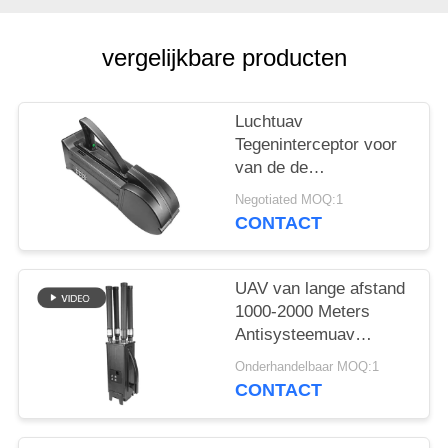
POLICY
vergelijkbare producten
Luchtuav
Tegeninterceptor voor
van de de
Hommelmoordenaar
Negotiated MOQ:1
van WIFI5.8G 2.4G
CONTACT
GPS Lucht de
Defensiesysteem
UAV van lange afstand
1000-2000 Meters
Antisysteemuav
Hommelstoorzender
Onderhandelbaar MOQ:1
voor Mavic3 Mavic2
CONTACT