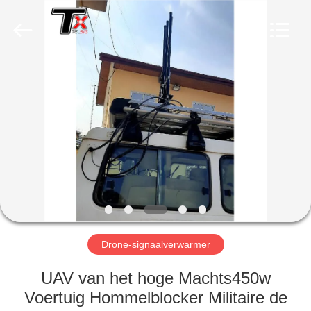
2026
Amplifier
module.
All
Rights
Reserved.
HUIS
PRODUCTEN
ONGEVEER
ONS
FABRIEKSREIS
Drone-signaalverwarmer
KWALITEITSCONTROLE
UAV van het hoge Machts450w
Voertuig Hommelblocker Militaire de