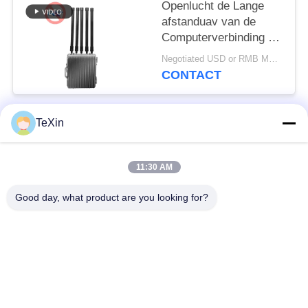
Openlucht de Lange
afstanduav van de
Computerverbinding de
Stoorzenderblocker
Negotiated USD or RMB MOQ:1
van het Hommelsignaal
CONTACT
voor Oliedepot
TeXin
populaire categorieën
Alle
11:30 AM
Signal Jammer-
Drone-jammermodule
module
Good day, what product are you looking for?
FPV-jammermodule
rf-machtsversterker
Unidirectionele
Breedbandmachtsversterker
versterker