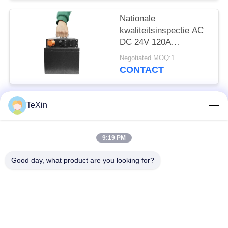
Nationale
kwaliteitsinspectie AC
DC 24V 120A
draagbare externe
Negotiated MOQ:1
lithiumbatterie
CONTACT
TeXin
populaire categorieën
Alle
9:19 PM
Signal Jammer-
Drone-jammermodule
module
Good day, what product are you looking for?
FPV-jammermodule
rf-machtsversterker
Unidirectionele
Breedbandmachtsversterker