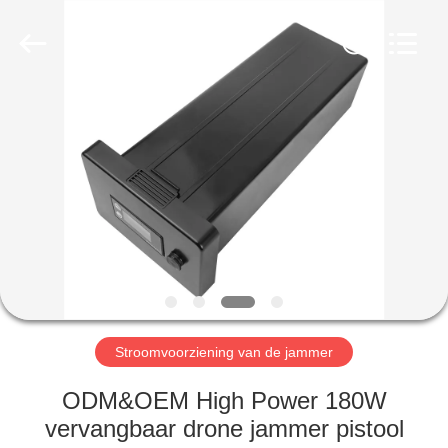
2026
Amplifier
module.
All
Rights
Reserved.
HUIS
PRODUCTEN
ONGEVEER
ONS
FABRIEKSREIS
Stroomvoorziening van de jammer
KWALITEITSCONTROLE
ODM&OEM High Power 180W
vervangbaar drone jammer pistool