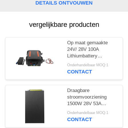
POLICY
DETAILS ONTVOUWEN
vergelijkbare producten
Op maat gemaakte
24V/ 28V 100A
Lithiumbattery
Handheld Removable
Onderhandelbaar MOQ:1
Huge Capacity Voor
CONTACT
Jammer Device
Draagbare
stroomvoorziening
1500W 28V 53A
basisstationapparaat
Onderhandelbaar MOQ:1
toegepast
CONTACT