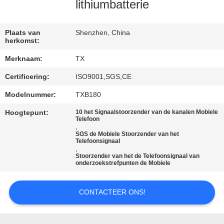
CONTACTEER
lithiumbatterie
ONS
Plaats van
Shenzhen, China
herkomst:
NIEUWS
Merknaam:
TX
Certificering:
ISO9001,SGS,CE
BLOGGEN
Modelnummer:
TXB180
VERZOEK
Hoogtepunt:
10 het Signaalstoorzender van de kanalen Mobiele
Telefoon
OM EEN
,
SGS de Mobiele Stoorzender van het
Telefoonsignaal
CITAAT
,
Stoorzender van het de Telefoonsignaal van
onderzoekstrefpunten de Mobiele
SITEMAP
CONTACTEER ONS!
PRIVACY