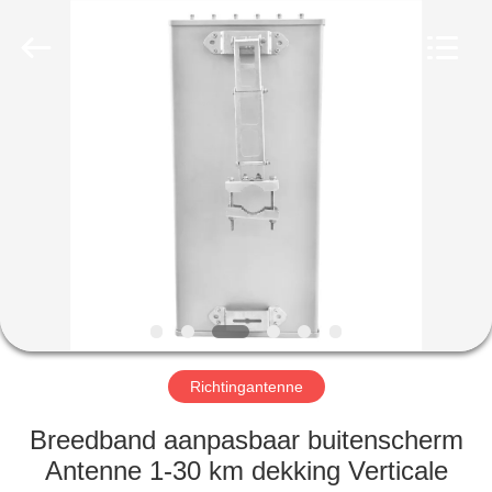
2026
Amplifier
module.
All
Rights
Reserved.
HUIS
PRODUCTEN
ONGEVEER
ONS
FABRIEKSREIS
Richtingantenne
KWALITEITSCONTROLE
Breedband aanpasbaar buitenscherm
Antenne 1-30 km dekking Verticale