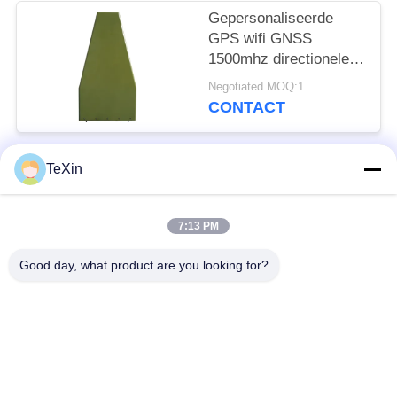
Gepersonaliseerde
GPS wifi GNSS
1500mhz directionele
log periodieke antenne
Negotiated MOQ:1
voor anti drone jammer
CONTACT
TeXin
populaire categorieën
Alle
7:13 PM
Signal Jammer-
Drone-jammermodule
module
Good day, what product are you looking for?
FPV-jammermodule
rf-machtsversterker
Unidirectionele
Breedbandmachtsversterker
versterker