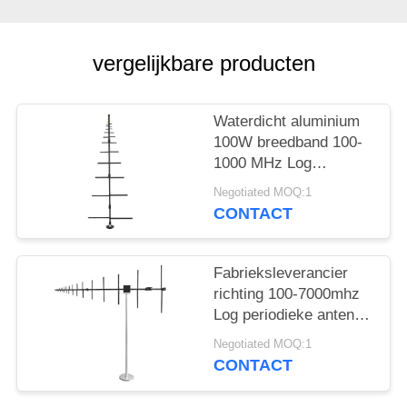
POLICY
vergelijkbare producten
Waterdicht aluminium
100W breedband 100-
1000 MHz Log
periodieke antenne
Negotiated MOQ:1
CONTACT
Fabrieksleverancier
richting 100-7000mhz
Log periodieke antenne
voor
Negotiated MOQ:1
buitencommunicatie
CONTACT