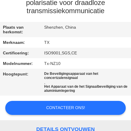
CONTACTEER
polarisatie voor draadloze
ONS
transmissiekommunicatie
NIEUWS
Plaats van
Shenzhen, China
herkomst:
Merknaam:
TX
BLOGGEN
Certificering:
ISO9001,SGS,CE
Modelnummer:
Tx-NZ10
VERZOEK
OM EEN
Hoogtepunt:
De Beveiligingsapparaat van het
concertzalensignaal
,
CITAAT
Het Apparaat van de het Signaalbeveiliging van de
aluminiumlegering
SITEMAP
CONTACTEER ONS!
PRIVACY
DETAILS ONTVOUWEN