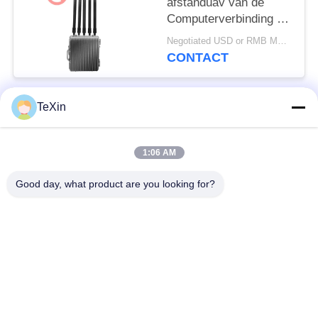
afstanduav van de
Computerverbinding de
Stoorzenderblocker
Negotiated USD or RMB MOQ:1
van het Hommelsignaal
CONTACT
voor Oliedepot
TeXin
populaire categorieën
Alle
1:06 AM
Signal Jammer-
Drone-jammermodule
module
Good day, what product are you looking for?
FPV-jammermodule
rf-machtsversterker
Unidirectionele
Breedbandmachtsversterker
versterker