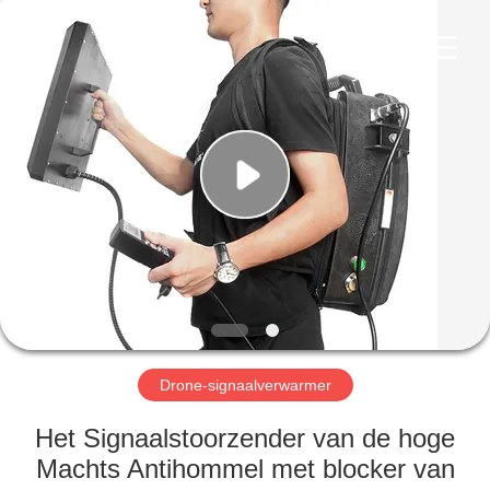
2026
Amplifier
module.
All
Rights
Reserved.
HUIS
PRODUCTEN
ONGEVEER
ONS
FABRIEKSREIS
Drone-signaalverwarmer
KWALITEITSCONTROLE
Het Signaalstoorzender van de hoge
Machts Antihommel met blocker van