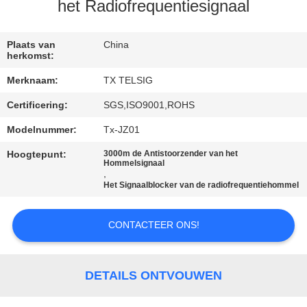
CONTACTEER
het Radiofrequentiesignaal
ONS
Plaats van
China
herkomst:
NIEUWS
Merknaam:
TX TELSIG
Certificering:
SGS,ISO9001,ROHS
BLOGGEN
Modelnummer:
Tx-JZ01
VERZOEK
Hoogtepunt:
3000m de Antistoorzender van het
Hommelsignaal
OM EEN
,
Het Signaalblocker van de radiofrequentiehommel
CITAAT
CONTACTEER ONS!
SITEMAP
DETAILS ONTVOUWEN
PRIVACY