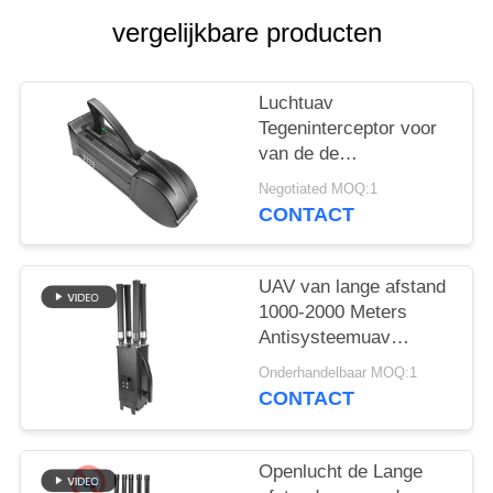
POLICY
vergelijkbare producten
Luchtuav
Tegeninterceptor voor
van de de
Hommelmoordenaar
Negotiated MOQ:1
van WIFI5.8G 2.4G
CONTACT
GPS Lucht de
Defensiesysteem
UAV van lange afstand
1000-2000 Meters
Antisysteemuav
Hommelstoorzender
Onderhandelbaar MOQ:1
voor Mavic3 Mavic2
CONTACT
Openlucht de Lange