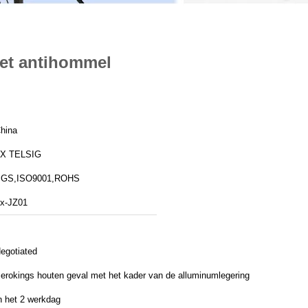
het antihommel
hina
X TELSIG
GS,ISO9001,ROHS
x-JZ01
egotiated
erokings houten geval met het kader van de alluminumlegering
n het 2 werkdag