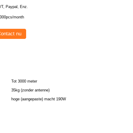
T/T, Paypal, Enz.
000pcs/month
ontact nu
Tot 3000 meter
35kg (zonder antenne)
hoge (aangepaste) macht 190W