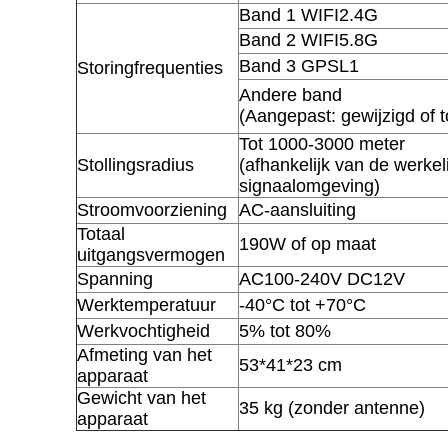
Band 1 WIFI2.4G
Band 2 WIFI5.8G
Band 3 GPSL1
Storingfrequenties
Andere band
(Aangepast: gewijzigd of
Tot 1000-3000 meter
Stollingsradius
(afhankelijk van de werkel
signaalomgeving)
Stroomvoorziening
AC-aansluiting
Totaal
190W of op maat
uitgangsvermogen
Spanning
AC100-240V DC12V
Werktemperatuur
-40°C tot +70°C
Werkvochtigheid
5% tot 80%
Afmeting van het
53*41*23 cm
apparaat
Gewicht van het
35 kg (zonder antenne)
apparaat