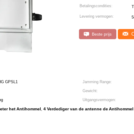
Betalingscondities:
Levering vermogen:
5
C
Beste prijs
.8G GPSL1
Jamming Range:
Gewicht:
ng
Uitgangsvermogen:
eter het Antihommel
4 Verdediger van de antenne de Antihommel
,