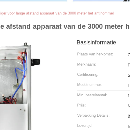
ger voor lange afstand apparaat van de 3000 meter het antihommel
e afstand apparaat van de 3000 meter 
Basisinformatie
Plaats van herkomst:
C
Merknaam:
T
Certificering:
S
Modelnummer:
T
Min. bestelaantal:
1
Prijs:
N
Verpakking Details:
B
Levertijd:
I