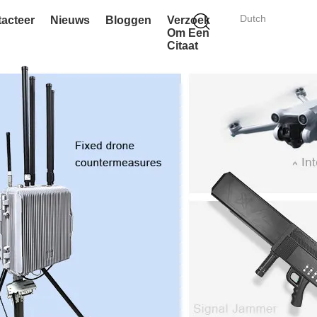
Dutch
acteer
Nieuws
Bloggen
Verzoek
Om Een
Citaat