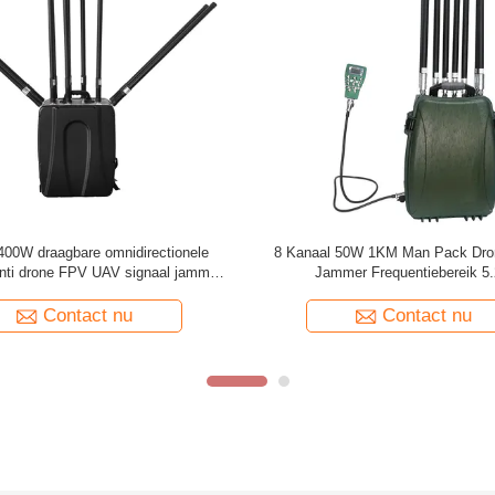
ht de Lange afstanduav van de
Camouflage kleur 6 band manpa
erbinding de Stoorzenderblocker
signaal jammer met oplaadbare b
 Hommelsignaal voor Oliedepot
Contact nu
Contact nu