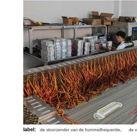
label:
de stoorzender van de hommelfrequentie
,
de 