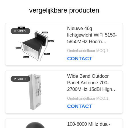
vergelijkbare producten
SITEMAP
Nieuwe 46g
lichtgewicht WiFi 5150-
PRIVACY
5850MHz Hoorn
Antenne met Matte
Onderhandelbaar MOQ:1
POLICY
Zwarte Poeder-gecoate
CONTACT
afwerking
Wide Band Outdoor
Panel Antenne 700-
2700MHz 15dBi High
Gain 50Ω 100W
Onderhandelbaar MOQ:1
Winddichte antenne
CONTACT
voor cellulair netwerk
Signal Booster
Receiver
100-6000 MHz dual-