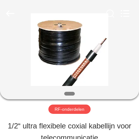
-
2026
Amplifier
module.
All
Rights
HUIS
Reserved.
PRODUCTEN
ONGEVEER
ONS
RF-onderdelen
FABRIEKSREIS
1/2“ ultra flexibele coxial kabellijn voor
telecommunicatie