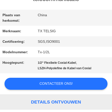
KWALITEITSCONTROLE
Plaats van
China
CONTACTEER
herkomst:
ONS
Merknaam:
TX TELSIG
Certificering:
SGS,ISO9001
NIEUWS
Modelnummer:
Tx-1/2L
Hoogtepunt:
,
1/2“ Flexibele Coxial-Kabel
BLOGGEN
LSZH-Polyolefine de Kabel van Coxial
CONTACTEER ONS!
VERZOEK
OM EEN
DETAILS ONTVOUWEN
CITAAT