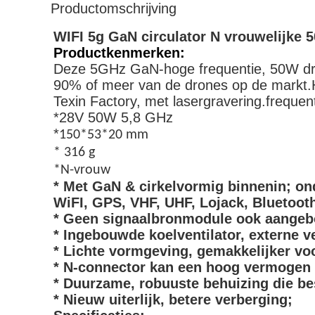
Productomschrijving
WIFI 5g GaN circulator N vrouwelijke 
Productkenmerken:
Deze 5GHz GaN-hoge frequentie, 50W draa
90% of meer van de drones op de markt.He
Texin Factory, met lasergravering.freque
*28V 50W 5,8 GHz
*
150*53*20 mm
* 316 g
*N-vrouw
* Met GaN & cirkelvormig binnenin; o
WiFI, GPS, VHF, UHF, Lojack, Bluetoot
* Geen signaalbronmodule ook aangeb
* Ingebouwde koelventilator, externe v
* Lichte vormgeving, gemakkelijker vo
* N-connector kan een hoog vermogen
* Duurzame, robuuste behuizing die be
* Nieuw uiterlijk, betere verberging;