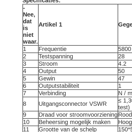
Specificaties:
-
Nee,
dat
Artikel 1
Geg
is
niet
waar.
1
Frequentie
5800
2
Testspanning
28
3
Stroom
4.2
4
Output
50
5
Gewin
47
6
Outputstabiliteit
1
7
Verbinding
N / 
≤ 1,
8
Uitgangsconnector VSWR
test)
9
Draad voor stroomvoorziening
Rood
10
Beheersing mogelijk maken
Hoog
11
Grootte van de schelp
150*