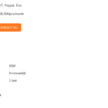
T/T, Paypal, Enz.
00,000pcs/month
ontact nu
50W
N-vrouwelijk
1 jaar
r