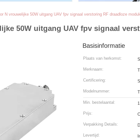
or N vrouwelijke 50W uitgang UAV fpv signaal verstoring RF draadloze modul
lijke 50W uitgang UAV fpv signaal ver
Basisinformatie
Plaats van herkomst:
S
Merknaam:
T
Certificering:
S
Modelnummer:
Min. bestelaantal:
1
Prijs:
O
Verpakking Details:
D
Levertijd:
I