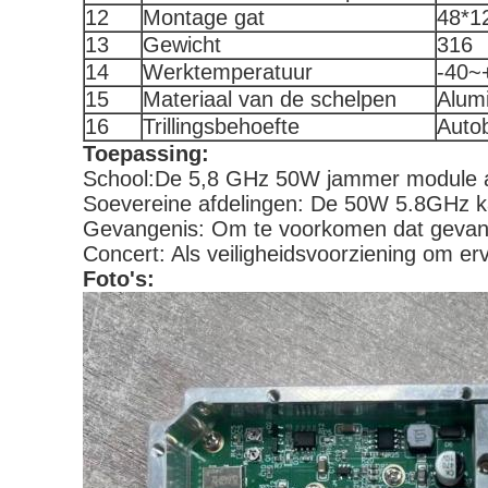
12
Montage gat
48*1
13
Gewicht
316
14
Werktemperatuur
-40~
15
Materiaal van de schelpen
Alum
16
Trillingsbehoefte
Auto
Toepassing:
School:De 5,8 GHz 50W jammer module als
Soevereine afdelingen: De 50W 5.8GHz ka
Gevangenis: Om te voorkomen dat gevange
Concert: Als veiligheidsvoorziening om er
Foto's: