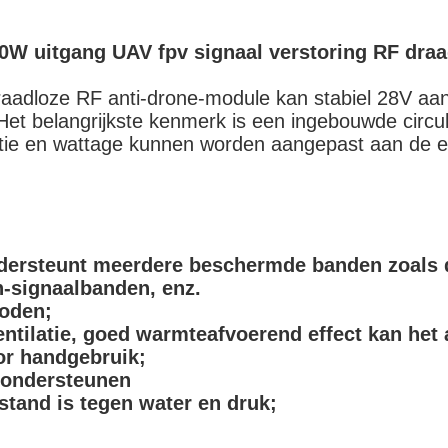
50W uitgang UAV fpv signaal verstoring RF dra
dloze RF anti-drone-module kan stabiel 28V aan 
t belangrijkste kenmerk is een ingebouwde circul
ntie en wattage kunnen worden aangepast aan de ei
ndersteunt meerdere beschermde banden zoals 
h-signaalbanden, enz.
oden;
entilatie, goed warmteafvoerend effect kan het
or handgebruik;
 ondersteunen
stand is tegen water en druk;