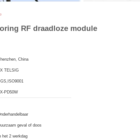
e
storing RF draadloze module
henzhen, China
X TELSIG
GS,ISO9001
TX-PD50W
nderhandelbaar
uurzaam geval of doos
n het 2 werkdag