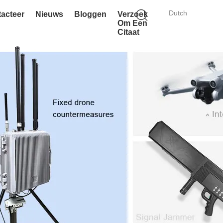
Dutch
acteer
Nieuws
Bloggen
Verzoek
Om Een
Citaat