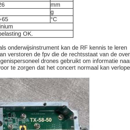
26
mm
g
+65
°C
inium
belasting OK.
 onderwijsinstrument kan de RF kennis te leren
n verstoren de fpv die de rechtsstaat van de ov
nispersoneel drones gebruikt om informatie naar
voor te zorgen dat het concert normaal kan verlope