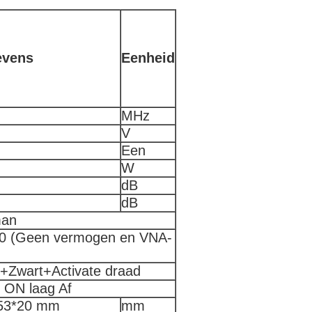
evens
Eenheid
MHz
V
Een
W
dB
dB
man
30 (Geen vermogen en VNA-
+Zwart+Activate draad
 ON laag Af
53*20 mm
mm