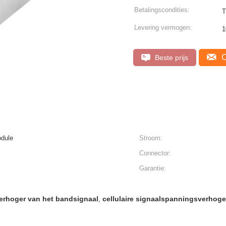
Betalingscondities:
Levering vermogen:
1
C
Beste prijs
dule
Stroom:
Connector:
Garantie:
erhoger van het bandsignaal
cellulaire signaalspanningsverhoge
,