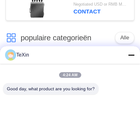
Stoorzenderblocker
Negotiated USD or RMB MOQ:1
van het Hommelsignaal
CONTACT
voor Oliedepot
populaire categorieën
Alle
TeXin
Signal Jammer-
Drone-jammermodule
module
4:24 AM
FPV-jammermodule
rf-machtsversterker
Good day, what product are you looking for?
Unidirectionele
Breedbandmachtsversterker
versterker
Drone-
tweerichtingsversterker
signaalverwarmer