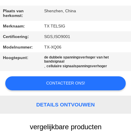
CONTACTEER
ONS
Plaats van
Shenzhen, China
herkomst:
Merknaam:
TX TELSIG
NIEUWS
Certificering:
SGS,ISO9001
BLOGGEN
Modelnummer:
TX-XQ06
Hoogtepunt:
de dubbele spanningsverhoger van het
bandsignaal
VERZOEK
,
cellulaire signaalspanningsverhoger
OM EEN
CONTACTEER ONS!
CITAAT
SITEMAP
DETAILS ONTVOUWEN
PRIVACY
vergelijkbare producten