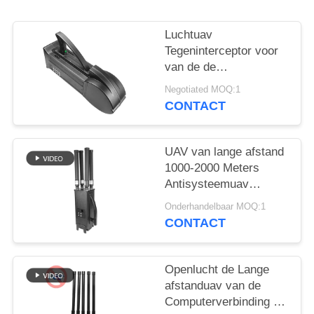
POLICY
Luchtuav
Tegeninterceptor voor
van de de
Hommelmoordenaar
Negotiated MOQ:1
van WIFI5.8G 2.4G
CONTACT
GPS Lucht de
Defensiesysteem
UAV van lange afstand
1000-2000 Meters
Antisysteemuav
Hommelstoorzender
Onderhandelbaar MOQ:1
voor Mavic3 Mavic2
CONTACT
Openlucht de Lange
afstanduav van de
Computerverbinding de