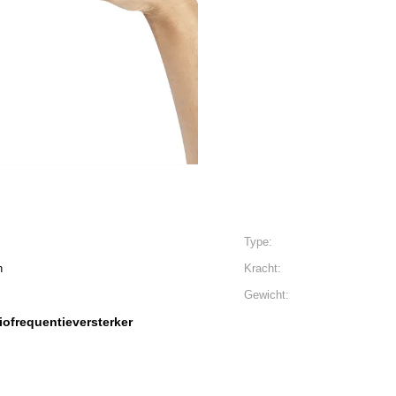
Type:
n
Kracht:
Gewicht:
iofrequentieversterker