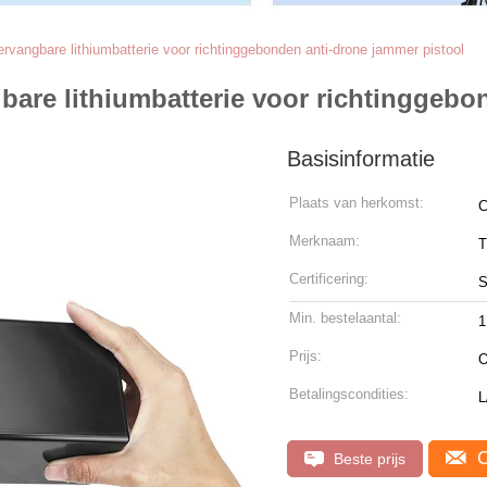
ervangbare lithiumbatterie voor richtinggebonden anti-drone jammer pistool
bare lithiumbatterie voor richtinggebo
Basisinformatie
Plaats van herkomst:
C
Merknaam:
T
Certificering:
S
Min. bestelaantal:
1
Prijs:
O
Betalingscondities:
C
Beste prijs