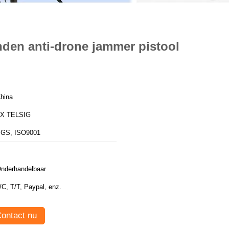
nden anti-drone jammer pistool
hina
X TELSIG
GS, ISO9001
nderhandelbaar
L/C, T/T, Paypal, enz.
ontact nu