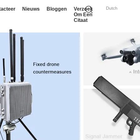
Dutch
acteer
Nieuws
Bloggen
Verzoek
Om Een
Citaat