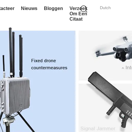
Dutch
acteer
Nieuws
Bloggen
Verzoek
Om Een
Citaat