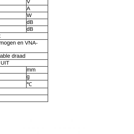
V
A
W
dB
dB
k
rmogen en VNA-
able draad
 UIT
mm
g
℃