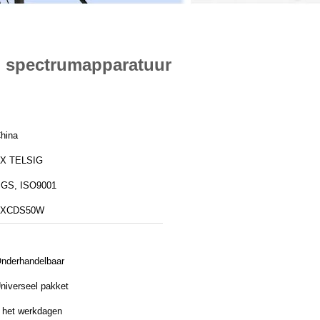
n spectrumapparatuur
hina
X TELSIG
GS, ISO9001
TXCDS50W
nderhandelbaar
niverseel pakket
 het werkdagen