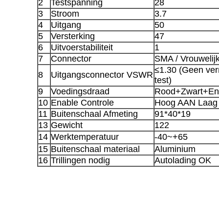
2
Testspanning
28
3
Stroom
3.7
4
Uitgang
50
5
Versterking
47
6
Uitvoerstabiliteit
1
7
Connector
SMA / Vrouwelij
≤1.30 (Geen ve
8
Uitgangsconnector VSWR
test)
9
Voedingsdraad
Rood+Zwart+En
10
Enable Controle
Hoog AAN Laag
11
Buitenschaal Afmeting
91*40*19
13
Gewicht
122
14
Werktemperatuur
-40~+65
15
Buitenschaal materiaal
Aluminium
16
Trillingen nodig
Autolading OK