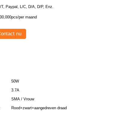
T/T, Paypal, L/C, D/A, D/P, Enz.
00,000pcs/per maand
ontact nu
50W
3.7A
SMA / Vrouw
:
Rood+zwart+aangedreven draad