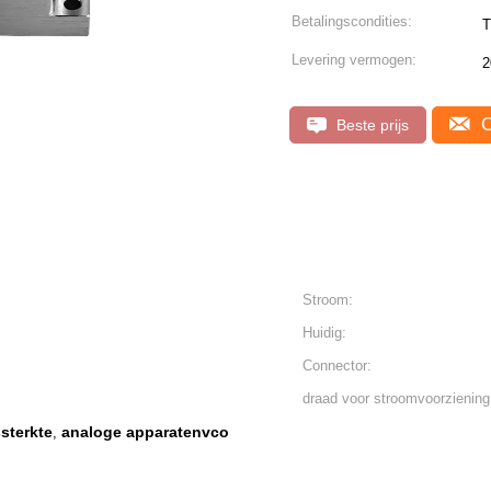
Betalingscondities:
Levering vermogen:
2
C
Beste prijs
Stroom:
Huidig:
Connector:
draad voor stroomvoorziening
sterkte
analoge apparatenvco
,