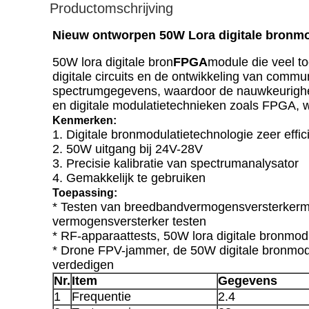
Productomschrijving
Nieuw ontworpen 50W Lora digitale bronmo
50W lora digitale bron
FPGA
module die veel
to
digitale circuits en de ontwikkeling van commu
spectrumgegevens, waardoor de nauwkeurigheid 
en digitale modulatietechnieken zoals FPGA, w
Kenmerken:
1. Digitale bronmodulatietechnologie zeer effi
2. 50W uitgang bij 24V-28V
3. Precisie kalibratie van spectrumanalysator
4. Gemakkelijk te gebruiken
Toepassing:
* Testen van breedbandvermogensversterkermo
vermogensversterker testen
* RF-apparaattests, 50W lora digitale bronmo
* Drone FPV-jammer, de 50W digitale bronmod
verdedigen
Nr.
Item
Gegevens
1
Frequentie
2.4