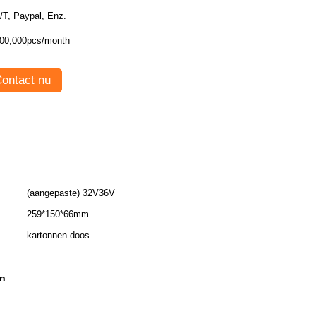
T/T, Paypal, Enz.
00,000pcs/month
ontact nu
(aangepaste) 32V36V
259*150*66mm
kartonnen doos
on