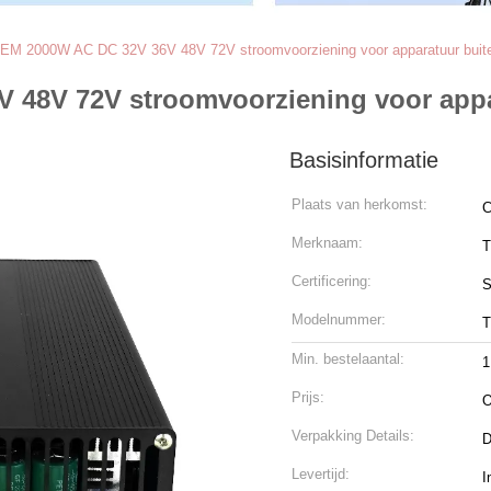
 2000W AC DC 32V 36V 48V 72V stroomvoorziening voor apparatuur buit
8V 72V stroomvoorziening voor appa
Basisinformatie
Plaats van herkomst:
C
Merknaam:
T
Certificering:
S
Modelnummer:
Min. bestelaantal:
1
Prijs:
O
Verpakking Details:
D
Levertijd:
I