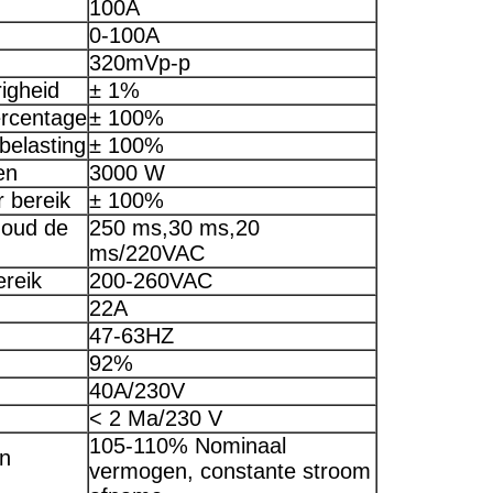
100A
0-100A
320mVp-p
igheid
± 1%
ercentage
± 100%
belasting
± 100%
en
3000 W
r bereik
± 100%
houd de
250 ms,30 ms,20
ms/220VAC
reik
200-260VAC
22A
47-63HZ
92%
40A/230V
< 2 Ma/230 V
105-110% Nominaal
n
vermogen, constante stroom