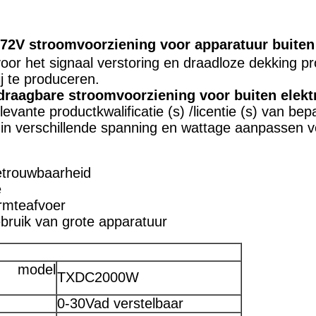
V stroomvoorziening voor apparatuur buiten
voor het signaal verstoring en draadloze dekking 
ij te produceren.
raagbare stroomvoorziening voor buiten elekt
levante productkwalificatie (s) /licentie (s) van be
 verschillende spanning en wattage aanpassen volg
betrouwbaarheid
e
armteafvoer
ruik van grote apparatuur
model
TXDC2000W
0-30Vad verstelbaar