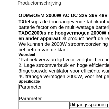
Productomschrijving
ODM&OEM 2000W AC DC 32V 36V 48V 72
TXtelsig
is de toonaangevende fabrikant 
batterie factor om de multi-wattage batter
TXDC2000
is de hoogvermogen 2000W d
en ander apparaat
Dit product heeft de re
We kunnen de 2000W stroomvoorziening in
behoeften van de klant.
Voordeel
1Fabriek vervaardigd voor veiligheid en 
2. Lage stroomverbruik en hoge efficiënti
3Ingebouwde ventilator voor efficiënte w
4Ultrahoge vermogen 2000W, voor het geb
Specificatie
Parameter
Parameter
Uitgangsspanning