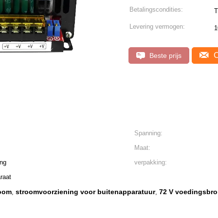
Betalingscondities:
Levering vermogen:
1
C
Beste prijs
Spanning:
Maat:
ng
verpakking:
raat
room
stroomvoorziening voor buitenapparatuur
72 V voedingsbr
,
,