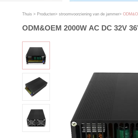
Thuis
>
Producten
>
stroomvoorziening van de jammer
>
ODM&OEM
ODM&OEM 2000W AC DC 32V 36V 4