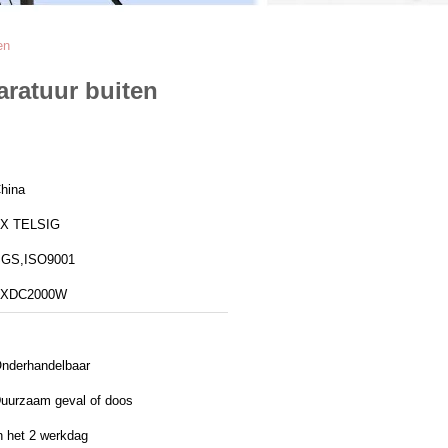
en
ratuur buiten
hina
X TELSIG
GS,ISO9001
TXDC2000W
nderhandelbaar
uurzaam geval of doos
n het 2 werkdag