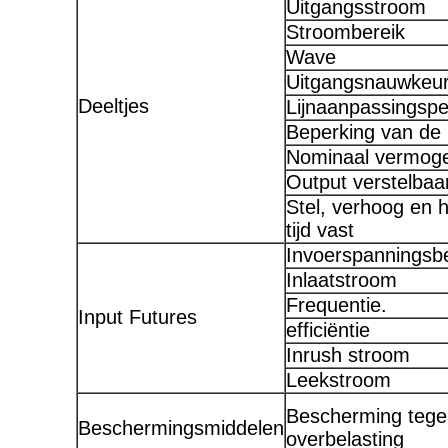
Uitgangsstroom
Stroombereik
Wave
Uitgangsnauwkeur
Deeltjes
Lijnaanpassingsp
Beperking van de 
Nominaal vermog
Output verstelbaa
Stel, verhoog en 
tijd vast
Invoerspanningsbe
Inlaatstroom
Frequentie.
Input Futures
efficiëntie
Inrush stroom
Leekstroom
Bescherming tege
Beschermingsmiddelen
overbelasting