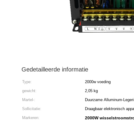
Gedetailleerde informatie
Type:
2000w voeding
gewicht:
2,05 kg
Martel-:
Duurzame Alluminum-Legeri
Sollicitatie:
Draagbaar elektronisch appa
Markeren:
2000W wisselstroomst