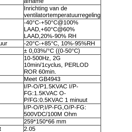
afname
Inrichting van de
ventilatortemperatuurregeling
-40°C-+50°C@100%
LAAD,+60°C@60%
LAAD,20%-90% RH
uur
-20°C-+85°C, 10%-95%RH
± 0,03%/°C ((0-50°C)
10-500Hz, 2G
10min/1cyclus, PERLOD
ROR 60min.
Meet GB4943
I/P-O/P1.5KVAC I/P-
FG:1.5KVAC O-
P/FG:0.5KVAC 1 minuut
I/P-O/P,I/P-FG,O/P-FG:
500VDC/100M Ohm
259*150*66 mm
t
2.05