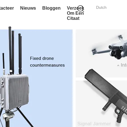
Dutch
acteer
Nieuws
Bloggen
Verzoek
Om Een
Citaat