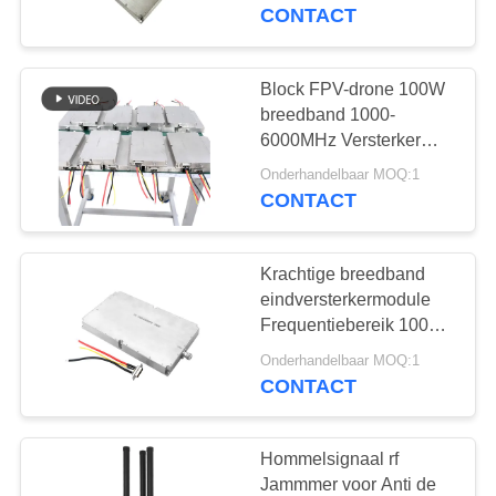
CONTACTEER
CONTACT
ONS
Block FPV-drone 100W
109
NIEUWS
breedband 1000-
6000MHz Versterker
FPV-jammermodule
voor de beveiliging van
BLOGGEN
Onderhandelbaar MOQ:1
belangrijke gebieden
CONTACT
VERZOEK
Krachtige breedband
OM EEN
eindversterkermodule
CITAAT
Frequentiebereik 1000
36
MHz 6200 MHz voor RF-
Onderhandelbaar MOQ:1
toepassingen
CONTACT
SITEMAP
rf-machtsversterker
PRIVACY
Hommelsignaal rf
Jammmer voor Anti de