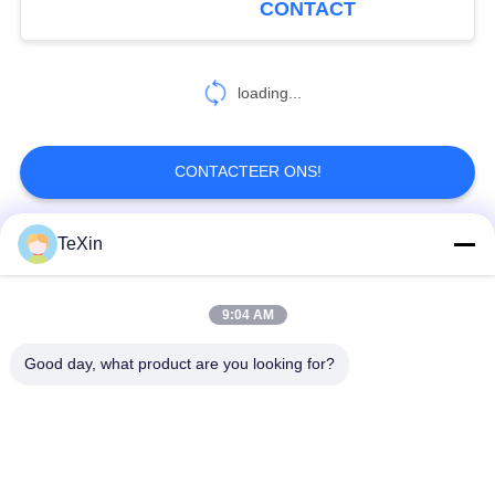
CONTACT
Product
27
loading...
dronesignaaldetector
CONTACTEER ONS!
TeXin
populaire categorieën
Alle
45
9:04 AM
anti -dronesysteem
Signal Jammer-
Drone-jammermodule
module
Good day, what product are you looking for?
FPV-jammermodule
rf-machtsversterker
Unidirectionele