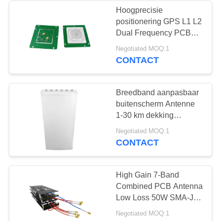
Hoogprecisie
positionering GPS L1 L2
12
Dual Frequency PCB
Antenne Voor
Negotiated MOQ:1
tweerichtingsversterker
Dronesysteem GPS
CONTACT
jammer
Breedband aanpasbaar
buitenscherm Antenne
1-30 km dekking
Verticale polarisatie voor
96
Negotiated MOQ:1
draadloze
CONTACT
Drone-
transmissiekommunicatie
signaalverwarmer
High Gain 7-Band
Combined PCB Antenna
Low Loss 50W SMA-J
voor RF Versterking &
Negotiated MOQ:1
Signal Management