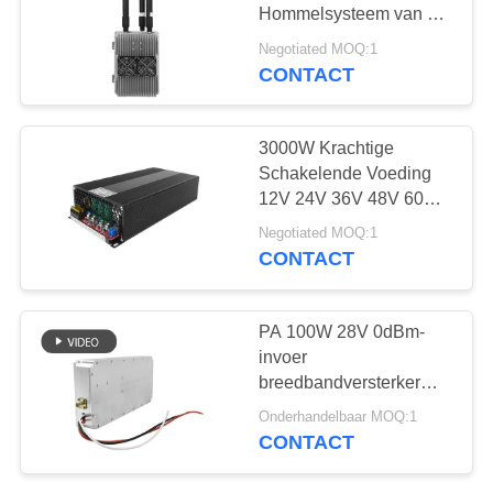
POLICY
Hommelsysteem van de
Reservoir Veelvoudig
Negotiated MOQ:1
Frequentie 3000meter
CONTACT
18
Breedbandmachtsverste
3000W Krachtige
Schakelende Voeding
12V 24V 36V 48V 60V
100V Instelbaar | Voor
Negotiated MOQ:1
RF Versterker Drone
CONTACT
Jammer | AC 110V 220V
naar DC
15
PA 100W 28V 0dBm-
Unidirectionele
invoer
breedbandversterkermodule
versterker
voor
Onderhandelbaar MOQ:1
signaalcommunicatie
CONTACT