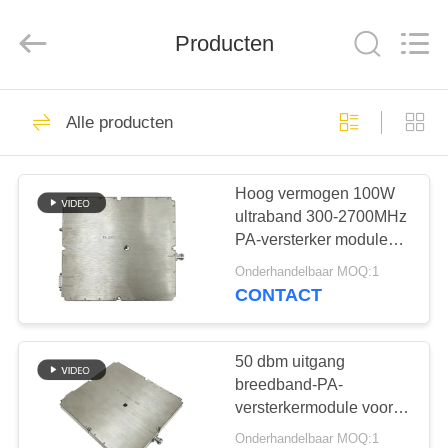
2026
Amplifier
module.
Producten
All
Rights
Reserved.
HUIS
45
Alle producten
Signal Jammer-
PRODUCTEN
module
Hoog vermogen 100W
ultraband 300-2700MHz
ONGEVEER
PA-versterker module
ONS
Voor overheidsprojecten
Onderhandelbaar MOQ:1
CONTACT
21
FABRIEKSREIS
Drone-
50 dbm uitgang
KWALITEITSCONTROLE
breedband-PA-
jammermodule
versterkermodule voor
veiligheidsbescherming
Onderhandelbaar MOQ:1