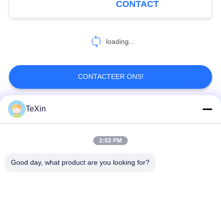
CONTACT
27
loading...
dronesignaaldetector
CONTACTEER ONS!
TeXin
populaire categorieën
Alle
45
2:02 PM
anti -dronesysteem
Signal Jammer-
Drone-jammermodule
module
Good day, what product are you looking for?
FPV-jammermodule
rf-machtsversterker
Unidirectionele