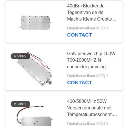
40dBm Blocker de
Tegenrf van de de
12
Machts Kleine Grootte
van de Machtsmodule
Onderhandelbaar MOQ:1
tweerichtingsversterker
24V 0.9A Hoge
CONTACT
Prestaties
GaN nieuwe chip 100W
700-1000MHZ N
connector jamming
module voor buiten fpv
96
Onderhandelbaar MOQ:1
drone
CONTACT
Drone-
signaalverwarmer
400-5800MHz 50W
Versterkermodule met
Temperatuurbescherming
voor een breed scala
Onderhandelbaar MOQ:2
aan toepassingen