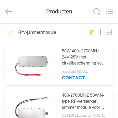
2026
Amplifier
module.
Producten
All
Rights
Reserved.
HUIS
45
FPV-jammermodule
Signal Jammer-
PRODUCTEN
module
50W 400- 2700MHz
24V-28V met
ONGEVEER
cirkelbescherming voor
ONS
anti-drone FPV UAV-
negotiate MOQ:1
oplossingsjammermodule
CONTACT
21
FABRIEKSREIS
Drone-
400-2700MHZ 50W N-
KWALITEITSCONTROLE
type RF-versterker
jammermodule
jammer module voor
anti-drone FPV
US$100-110/pieces MOQ:10