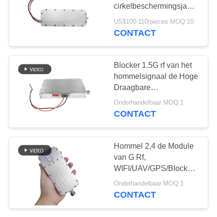
POLICY
cirkelbeschermingsjammermo
voor drone-jammer
US$100-110/pieces MOQ:10
CONTACT
18
Breedbandmachtsverste
Blocker 1.5G rf van het
hommelsignaal de Hoge
Draagbare
Machts47dbm Aanwinst
Onderhandelbaar MOQ:1
van de Machtsmodule
CONTACT
15
Hommel 2,4 de Module
Unidirectionele
van G Rf,
WIFI/UAV/GPS/Blocker
versterker
Rf van de Celtelefoon de
Onderhandelbaar MOQ:1
Module van de
CONTACT
Machtsdetector