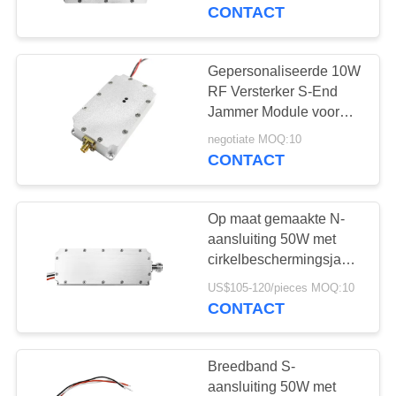
CONTACTEER
CONTACT
ONS
Gepersonaliseerde 10W
109
NIEUWS
RF Versterker S-End
Jammer Module voor
FPV-jammermodule
Anti Drone FPV Jammer
BLOGGEN
negotiate MOQ:10
1A Current
CONTACT
VERZOEK
Op maat gemaakte N-
OM EEN
aansluiting 50W met
CITAAT
cirkelbeschermingsjammermo
36
voor anti-FPV
US$105-120/pieces MOQ:10
CONTACT
SITEMAP
rf-machtsversterker
PRIVACY
Breedband S-
aansluiting 50W met