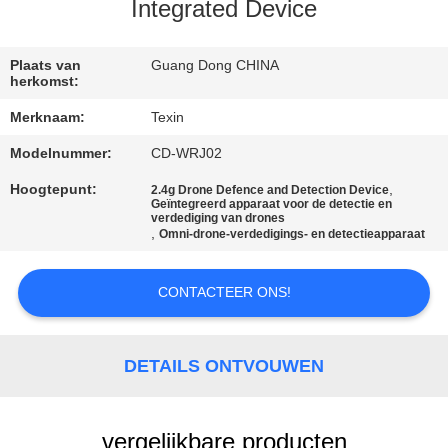
CONTACTEER
Integrated Device
ONS
Plaats van
Guang Dong CHINA
herkomst:
NIEUWS
Merknaam:
Texin
Modelnummer:
CD-WRJ02
BLOGGEN
Hoogtepunt:
,
2.4g Drone Defence and Detection Device
Geïntegreerd apparaat voor de detectie en
VERZOEK
verdediging van drones
,
Omni-drone-verdedigings- en detectieapparaat
OM EEN
CITAAT
CONTACTEER ONS!
SITEMAP
DETAILS ONTVOUWEN
PRIVACY
vergelijkbare producten