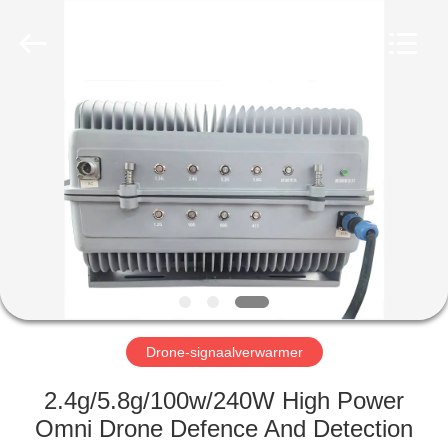
2026
Amplifier
module.
All
Rights
Reserved.
HUIS
PRODUCTEN
ONGEVEER
ONS
FABRIEKSREIS
Drone-signaalverwarmer
KWALITEITSCONTROLE
2.4g/5.8g/100w/240W High Power
Omni Drone Defence And Detection