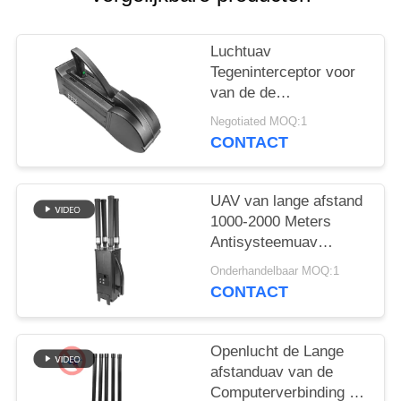
POLICY
Luchtuav
Tegeninterceptor voor
van de de
Hommelmoordenaar
Negotiated MOQ:1
van WIFI5.8G 2.4G
CONTACT
GPS Lucht de
Defensiesysteem
UAV van lange afstand
1000-2000 Meters
Antisysteemuav
Hommelstoorzender
Onderhandelbaar MOQ:1
voor Mavic3 Mavic2
CONTACT
Openlucht de Lange
afstanduav van de
Computerverbinding de