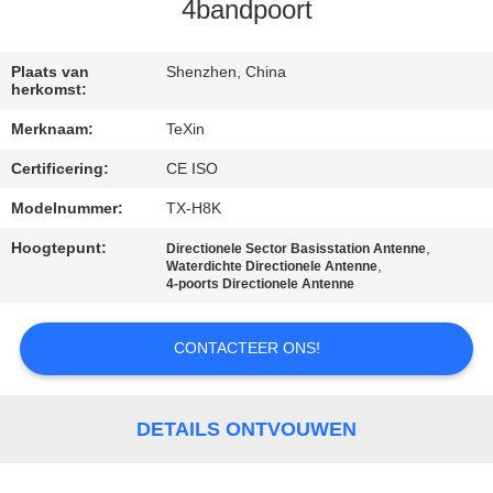
CONTACTEER
4bandpoort
ONS
Plaats van
Shenzhen, China
herkomst:
NIEUWS
Merknaam:
TeXin
Certificering:
CE ISO
BLOGGEN
Modelnummer:
TX-H8K
VERZOEK
Hoogtepunt:
,
Directionele Sector Basisstation Antenne
,
Waterdichte Directionele Antenne
OM EEN
4-poorts Directionele Antenne
CITAAT
CONTACTEER ONS!
SITEMAP
DETAILS ONTVOUWEN
PRIVACY