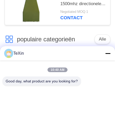
1500mhz directionele
log periodieke antenne
Negotiated MOQ:1
voor anti drone jammer
CONTACT
populaire categorieën
Alle
TeXin
Signal Jammer-
Drone-jammermodule
module
10:40 AM
FPV-jammermodule
rf-machtsversterker
Good day, what product are you looking for?
Unidirectionele
Breedbandmachtsversterker
versterker
Drone-