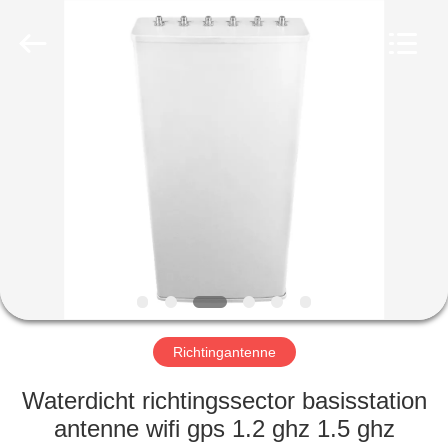
2026
Amplifier
module.
All
Rights
Reserved.
HUIS
PRODUCTEN
ONGEVEER
ONS
FABRIEKSREIS
Richtingantenne
KWALITEITSCONTROLE
Waterdicht richtingssector basisstation
antenne wifi gps 1.2 ghz 1.5 ghz