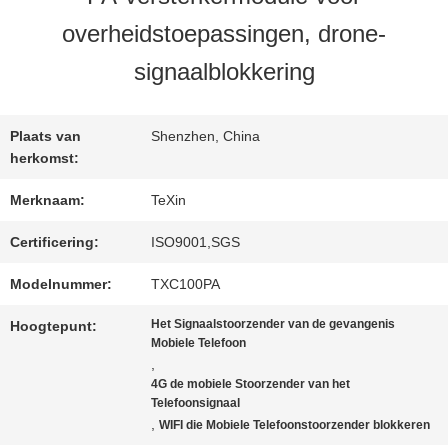
KWALITEITSCONTROLE
overheidstoepassingen, drone-
signaalblokkering
CONTACTEER
ONS
Plaats van
Shenzhen, China
herkomst:
NIEUWS
Merknaam:
TeXin
Certificering:
ISO9001,SGS
BLOGGEN
Modelnummer:
TXC100PA
Het Signaalstoorzender van de gevangenis
Hoogtepunt:
Mobiele Telefoon
VERZOEK
,
4G de mobiele Stoorzender van het
OM EEN
Telefoonsignaal
,
WIFI die Mobiele Telefoonstoorzender blokkeren
CITAAT