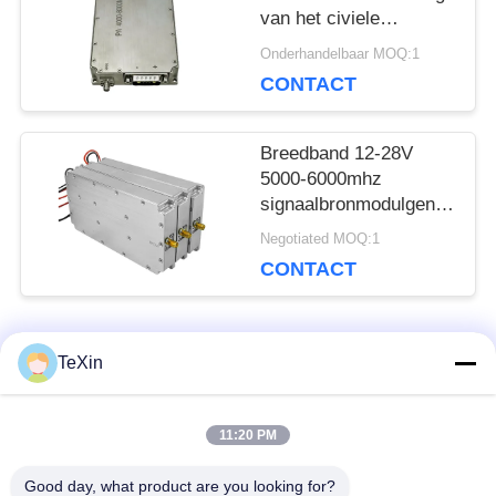
van het civiele
beveiligingssysteem
Onderhandelbaar MOQ:1
50W 4G-8G 28V
CONTACT
Breedband 12-28V
5000-6000mhz
signaalbronmodulgenerator
voor het
Negotiated MOQ:1
communicatiegebied
CONTACT
populaire categorieën
TeXin
Alle
11:20 PM
Signal Jammer-
Drone-jammermodule
module
Good day, what product are you looking for?