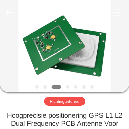
2026
Amplifier
module.
All
Rights
Reserved.
HUIS
PRODUCTEN
ONGEVEER
ONS
FABRIEKSREIS
Richtingantenne
KWALITEITSCONTROLE
Hoogprecisie positionering GPS L1 L2
Dual Frequency PCB Antenne Voor