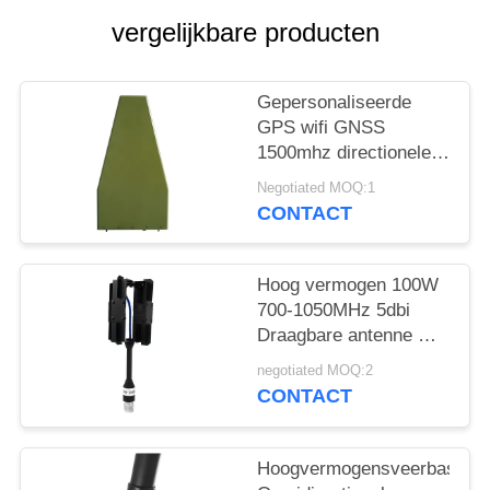
POLICY
vergelijkbare producten
Gepersonaliseerde
GPS wifi GNSS
1500mhz directionele
log periodieke antenne
Negotiated MOQ:1
voor anti drone jammer
CONTACT
Hoog vermogen 100W
700-1050MHz 5dbi
Draagbare antenne met
Super Aluminium
negotiated MOQ:2
Bescherming
CONTACT
337*130*24mm
Polarisatie Horizontaal
Hoogvermogensveerbasis