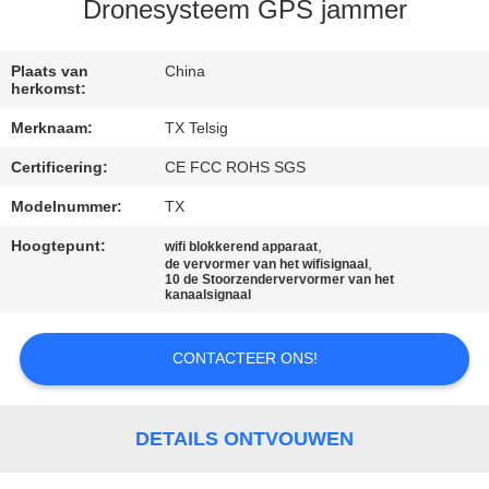
CONTACTEER
Dronesysteem GPS jammer
ONS
Plaats van
China
herkomst:
NIEUWS
Merknaam:
TX Telsig
Certificering:
CE FCC ROHS SGS
BLOGGEN
Modelnummer:
TX
VERZOEK
Hoogtepunt:
,
wifi blokkerend apparaat
,
de vervormer van het wifisignaal
OM EEN
10 de Stoorzendervervormer van het
kanaalsignaal
CITAAT
CONTACTEER ONS!
SITEMAP
DETAILS ONTVOUWEN
PRIVACY