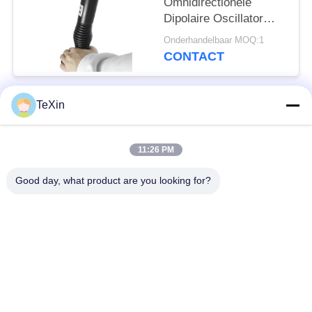
Omnidirectionele
Dipolaire Oscillator
Dual-Band Antenne
Onderhandelbaar MOQ:1
voor anti drone-
CONTACT
apparaat
TeXin
populaire categorieën
Alle
11:26 PM
Signal Jammer-
Drone-jammermodule
module
Good day, what product are you looking for?
FPV-jammermodule
rf-machtsversterker
Unidirectionele
Breedbandmachtsversterker
versterker