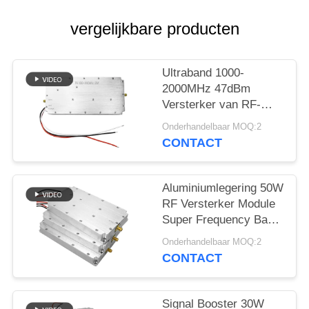
POLICY
vergelijkbare producten
Ultraband 1000-
2000MHz 47dBm
Versterker van RF-
vermogen
Onderhandelbaar MOQ:2
CONTACT
Aluminiumlegering 50W
RF Versterker Module
Super Frequency Band
5000-6000MHz Signal
Onderhandelbaar MOQ:2
Source Voor Jammer
CONTACT
Applicatie
Signal Booster 30W