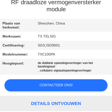
CONTACTEER
RF draadloze vermogenversterker
ONS
module
NIEUWS
Plaats van
Shenzhen, China
herkomst:
Merknaam:
TX TELSIG
BLOGGEN
Certificering:
SGS,ISO9001
Modelnummer:
TXC100PA
VERZOEK
OM EEN
Hoogtepunt:
de dubbele spanningsverhoger van het
bandsignaal
,
cellulaire signaalspanningsverhoger
CITAAT
CONTACTEER ONS!
SITEMAP
PRIVACY
DETAILS ONTVOUWEN