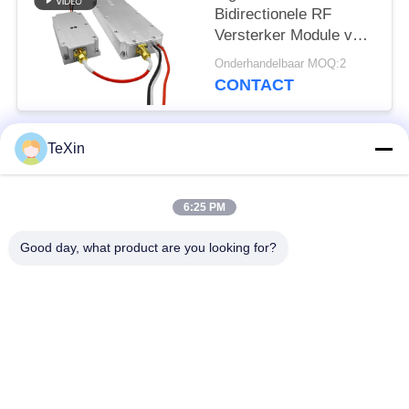
Bidirectionele RF
Versterker Module voor
aangepaste 868MHz
Onderhandelbaar MOQ:2
900MHz 1.2G 2.4G
CONTACT
Signalversterking
TeXin
populaire categorieën
Alle
6:25 PM
Signal Jammer-
Drone-jammermodule
module
Good day, what product are you looking for?
FPV-jammermodule
rf-machtsversterker
Unidirectionele
Breedbandmachtsversterker
versterker