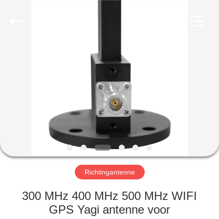
2026
Amplifier
module.
All
Rights
Reserved.
HUIS
PRODUCTEN
ONGEVEER
ONS
FABRIEKSREIS
Richtingantenne
KWALITEITSCONTROLE
300 MHz 400 MHz 500 MHz WIFI
GPS Yagi antenne voor