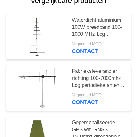
POLICY
vergelijkbare producten
Waterdicht aluminium
100W breedband 100-
1000 MHz Log
periodieke antenne
Negotiated MOQ:1
CONTACT
Fabrieksleverancier
richting 100-7000mhz
Log periodieke antenne
voor
Negotiated MOQ:1
buitencommunicatie
CONTACT
Gepersonaliseerde
GPS wifi GNSS
1500mhz directionele