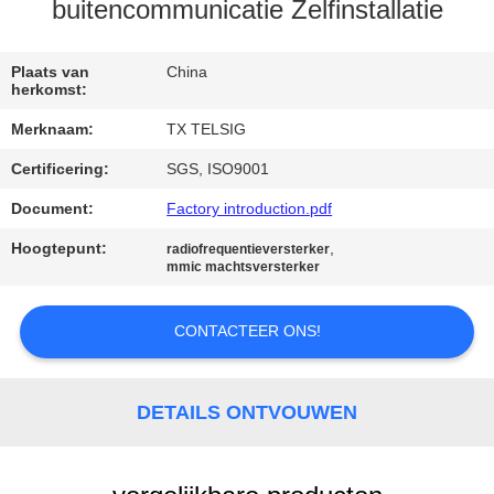
CONTACTEER
buitencommunicatie Zelfinstallatie
ONS
Plaats van
China
herkomst:
NIEUWS
Merknaam:
TX TELSIG
Certificering:
SGS, ISO9001
BLOGGEN
Document:
Factory introduction.pdf
VERZOEK
Hoogtepunt:
,
radiofrequentieversterker
mmic machtsversterker
OM EEN
CITAAT
CONTACTEER ONS!
SITEMAP
DETAILS ONTVOUWEN
PRIVACY