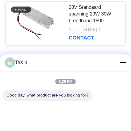
28V Standaard
spanning 20W 30W
breedband 1800-
3000mhz 3ghz pa
Negotiated MOQ:1
eindversterkermodule
CONTACT
populaire categorieën
TeXin
Alle
8:39 PM
Signal Jammer-
Drone-jammermodule
module
Good day, what product are you looking for?
FPV-jammermodule
rf-machtsversterker
Unidirectionele