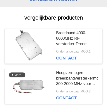
SITEMAP
vergelijkbare producten
PRIVACY
Breedband 4000-
8000MHz RF
POLICY
versterker Drone
Signal Defense Module
Onderhandelbaar MOQ:1
50w Anti-Drone
CONTACT
Hoogvermogen
breedbandversterkermodule
300-2000 MHz voor
anti-drone WIFi-
Onderhandelbaar MOQ:2
systeem
CONTACT