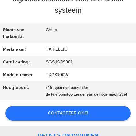
KWALITEITSCONTROLE
systeem
CONTACTEER
Plaats van
China
ONS
herkomst:
Merknaam:
TX TELSIG
NIEUWS
Certificering:
SGS,ISO9001
Modelnummer:
TXCS100W
BLOGGEN
Hoogtepunt:
,
rf-frequentiestoorzender
de telefoonstoorzender van de hoge machtscel
VERZOEK
CONTACTEER ONS!
OM EEN
CITAAT
DETAILS ONTVOUWEN